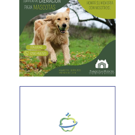
Desde Vialidad Nacional informaron que,
durante las
próximas semanas, el operativo de bacheo será
reforzado con dos nuevas cuadrillas de trabajo y dos
camiones bacheadores, lo que permitirá incrementar
el ritmo de ejecución y optimizar las tareas de
mantenimiento en distintos puntos del Alto Valle.
Por otra parte, el organismo avanza con el relevamiento
técnico que definirá los tramos de la Ruta Nacional N°
151 donde se aplicarán 5.000 toneladas de mezcla
asfáltica en caliente, una obra destinada a recuperar los
sectores más deteriorados y mejorar las condiciones de
transitabilidad.