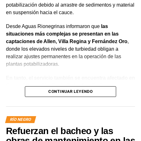
potabilización debido al arrastre de sedimentos y material
en suspensión hacia el cauce.
Desde Aguas Rionegrinas informaron que
las
situaciones más complejas se presentan en las
captaciones de Allen, Villa Regina y Fernández Oro
,
donde los elevados niveles de turbiedad obligan a
realizar ajustes permanentes en la operación de las
plantas potabilizadoras.
En tanto, el servicio también se encuentra afectado en
General Roca, Cipolletti y Balsa Las Perlas,
CONTINUAR LEYENDO
localidades donde podrían registrarse bajas de
presión o interrupciones temporales
mientras se
trabaja para sostener la producción de agua potable.
RÍO NEGRO
Por otra parte, en Gral. E. Godoy se registran valores de
Refuerzan el bacheo y las
turbiedad cercanos a 80 NTU, mientras que en
Chichinales rondan los 10 NTU. En ambos casos, las
obras de mantenimiento en las