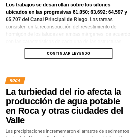
Los trabajos se desarrollan sobre los sifones
ubicados en las progresivas 61,050; 63,692; 64,597 y
65,707 del Canal Principal de Riego
. Las tareas
consisten en la reconstrucción del revestimiento de
hormigón de los taludes en ambas márgenes, de acuerdo
con las características de cada una de las estructuras.
CONTINUAR LEYENDO
La obra incluye la demolición de losas deterioradas, la
incorporación de suelo granular en los sectores que lo
requieren, la ejecución de un nuevo revestimiento de
hormigón reforzado con malla de acero y el sellado de
ROCA
juntas para mejorar la durabilidad de la infraestructura.
La turbiedad del río afecta la
Desde el DPA destacaron que esta intervención forma
producción de agua potable
parte del plan de mantenimiento y renovación de la
en Roca y otras ciudades del
infraestructura hídrica provincial, con el propósito de
Valle
optimizar la conducción del agua, preservar el Canal
Principal de Riego y brindar un servicio más eficiente y
Las precipitaciones incrementaron el arrastre de sedimentos
seguro para los productores del Alto Valle.