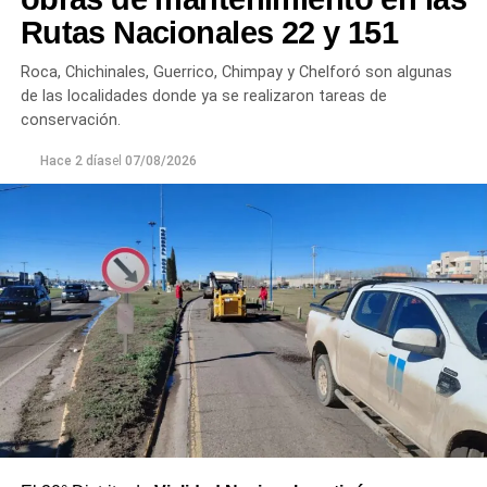
plantas continúan funcionando con monitoreo
Rutas Nacionales 22 y 151
permanente.
Roca, Chichinales, Guerrico, Chimpay y Chelforó son algunas
Los equipos técnicos de Aguas Rionegrinas mantienen
de las localidades donde ya se realizaron tareas de
un seguimiento constante de la evolución de la turbiedad
conservación.
para adecuar la producción de agua potable de acuerdo
Hace 2 días
el
07/08/2026
con las condiciones que presenta el río.