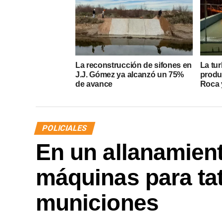
La reconstrucción de sifones en
La tur
J.J. Gómez ya alcanzó un 75%
produ
de avance
Roca y
POLICIALES
En un allanamien
máquinas para ta
municiones