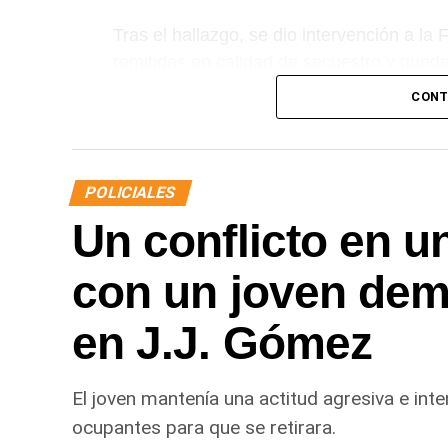
Tras el hallazgo, se dio intervención a la
remitidas en calidad de secuestro y queden
CONT
POLICIALES
Un conflicto en u
con un joven demo
en J.J. Gómez
El joven mantenía una actitud agresiva e inte
ocupantes para que se retirara.