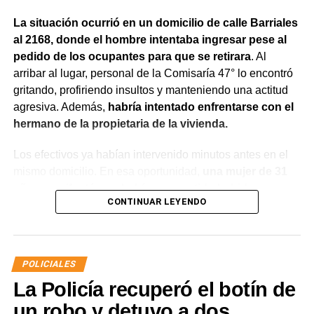
La situación ocurrió en un domicilio de calle Barriales
al 2168, donde el hombre intentaba ingresar pese al
pedido de los ocupantes para que se retirara
. Al
arribar al lugar, personal de la Comisaría 47° lo encontró
gritando, profiriendo insultos y manteniendo una actitud
agresiva. Además,
habría intentado enfrentarse con el
hermano de la propietaria de la vivienda.
Los efectivos ya habían intervenido minutos antes en el
mismo domicilio. En esa oportunidad,
una mujer de 31
años manifestó que había compartido bebidas
CONTINUAR LEYENDO
alcohólicas con el joven y que, en el marco de una
discusión, sufrió una lesión leve en el rostro.
La víctima expresó que no deseaba radicar una
POLICIALES
denuncia penal ni recibir asistencia médica y
La Policía recuperó el botín de
únicamente solicitó que el joven se retirara del lugar
para evitar que el conflicto continuara.
un robo y detuvo a dos