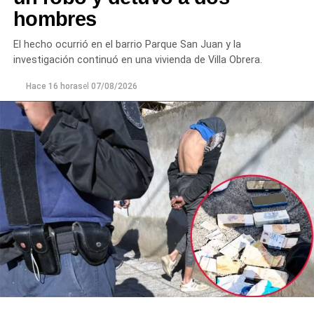
hombres
Ante la persistencia de la conducta agresiva y el
incumplimiento de las indicaciones impartidas por los
El hecho ocurrió en el barrio Parque San Juan y la
efectivos,
el hombre fue demorado con el objetivo de
investigación continuó en una vivienda de Villa Obrera.
prevenir que la situación derivara en un hecho de
mayor gravedad.
Hace 16 horas
el
07/08/2026