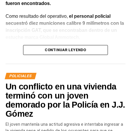
fueron encontrados.
Como resultado del operativo,
el personal policial
secuestró diez municiones calibre 9 milímetros con la
inscripción GAT, que se encontraban dentro de un
estuche marca Global Ammotech.
Tras el hallazgo, se dio intervención a la Fiscalía N° 6,
CONTINUAR LEYENDO
que dispuso que las municiones sean remitidas en
calidad de secuestro y queden a disposición de la
Justicia.
POLICIALES
Un conflicto en una vivienda
terminó con un joven
demorado por la Policía en J.J.
Gómez
El joven mantenía una actitud agresiva e intentaba ingresar a
la vivienda pese al pedido de los ocupantes para que se