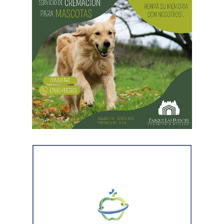
hombres le habían sustraído una bolsa con dinero en
efectivo y dos teléfonos celulares. En el lugar se
recuperó parte de los bienes robados y se detuvo al
primer involucrado.
En forma paralela,
otra comisión policial se dirigió a
una vivienda ubicada en el barrio Villa Obrera,
señalada por la víctima. Allí se identificó al segundo
sospechoso
y se llevaron adelante distintas diligencias
en el marco de la investigación.