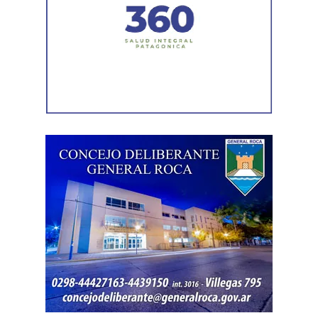
Durante el procedimiento, el personal encontró el teléfono
celular que permanecía desaparecido, oculto en el
acceso a la vivienda. El aparato fue reconocido por la
víctima, quien presentó la documentación
correspondiente para acreditar su propiedad. Además,
también
fue hallada la bolsa con el dinero en efectivo
denunciado como robado
.
Posteriormente, el inmueble fue preservado para la
intervención del Gabinete de Criminalística, que realizó
las pericias correspondientes. Otros elementos
encontrados quedaron bajo resguardo para determinar su
procedencia.
Por disposición de la Fiscalía de turno, ambos hombres
permanecen detenidos en el marco de una causa por
robo.