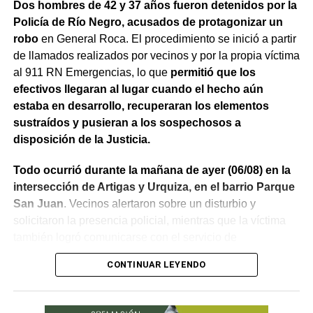
Dos hombres de 42 y 37 años fueron detenidos por la
Policía de Río Negro, acusados de protagonizar un
robo
en General Roca. El procedimiento se inició a partir
de llamados realizados por vecinos y por la propia víctima
al 911 RN Emergencias, lo que
permitió que los
efectivos llegaran al lugar cuando el hecho aún
estaba en desarrollo, recuperaran los elementos
sustraídos y pusieran a los sospechosos a
disposición de la Justicia.
Todo ocurrió durante la mañana de ayer (06/08) en la
intersección de Artigas y Urquiza, en el barrio Parque
San Juan
. Vecinos alertaron sobre un disturbio y
solicitaron la presencia policial, mientras que la víctima
también logró comunicarse con el servicio de
emergencias para informar lo que estaba ocurriendo.
CONTINUAR LEYENDO
Al llegar, los efectivos encontraron a la víctima reteniendo
a uno de los sospechosos. Según relató,
ambos