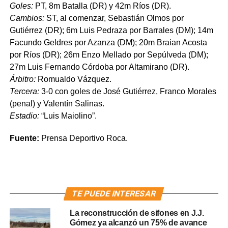
Goles:
PT, 8m Batalla (DR) y 42m Ríos (DR).
Cambios:
ST, al comenzar, Sebastián Olmos por
Gutiérrez (DR); 6m Luis Pedraza por Barrales (DM); 14m
Facundo Geldres por Azanza (DM); 20m Braian Acosta
por Ríos (DR); 26m Enzo Mellado por Sepúlveda (DM);
27m Luis Fernando Córdoba por Altamirano (DR).
Árbitro:
Romualdo Vázquez.
Tercera:
3-0 con goles de José Gutiérrez, Franco Morales
(penal) y Valentín Salinas.
Estadio:
“Luis Maiolino”.
Fuente:
Prensa Deportivo Roca.
TE PUEDE INTERESAR
La reconstrucción de sifones en J.J.
Gómez ya alcanzó un 75% de avance