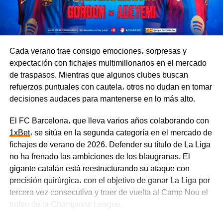
esfuerzos entre la Primera División, la Copa Argentina y
la Copa Sudamericana. El Fortín, en cambio, está
completamente enfocado en sus compromisos en el país
y podría llegar al partido en mejores condiciones.
Cada verano trae consigo emociones، sorpresas y
expectación con fichajes multimillonarios en el mercado
El Xeneize buscará sumar tres puntos clave en casa, por
de traspasos. Mientras que algunos clubes buscan
lo que tomará la iniciativa e irá al ataque con agresividad.
refuerzos puntuales con cautela، otros no dudan en tomar
Por su parte, Vélez está bien organizado en el fondo y es
decisiones audaces para mantenerse en lo más alto.
capaz de complicarle la vida a su rival con contraataques
veloces.
El FC Barcelona، que lleva varios años colaborando con
1xBet
، se sitúa en la segunda categoría en el mercado de
Tigre vs. River Plate, 8 de agosto
fichajes de verano de 2026. Defender su título de La Liga
no ha frenado las ambiciones de los blaugranas. El
Los Millonarios atraviesan una racha de mala suerte y
gigante catalán está reestructurando su ataque con
todavía no han sumado ningún punto. En sus tres
precisión quirúrgica، con el objetivo de ganar La Liga por
primeros partidos, River Plate claramente no pasó por su
tercera vez consecutiva y traer de vuelta al Camp Nou el
mejor momento — el equipo superó a sus rivales en la
trofeo de la Champions League.
calidad del juego y en las estadísticas, pero sufrió tres
derrotas por 1-0.