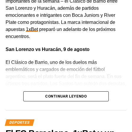
importantes de la semana – el Clásico de Barrio entre
San Lorenzo y Huracán, además de partidos
emocionantes e intrigantes con Boca Juniors y River
Plate como protagonistas. La marca internacional de
apuestas
1xBet
preparó un adelanto de los próximos
encuentros.
San Lorenzo vs Huracán, 9 de agosto
El Clásico de Barrio, uno de los duelos más
emblemáticos y cargados de emoción del fútbol
argentino, será el plato fuerte del fin de semana. En sus
últimos tres partidos, Los Santos han sufrido dos derrotas,
mientras que El Globo ha conseguido sumar cuatro
CONTINUAR LEYENDO
puntos. El cruce entre estos dos viejos rivales va mucho
más allá de un partido cualquiera, ya que los equipos van
a pelear no solo por mejorar su posición en la liga, sino
también por defender el honor de sus clubes.
DEPORTES
En los últimos años, los partidos entre San Lorenzo y