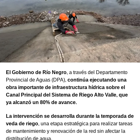
“Proyectos de esta envergadura serían imposibles de
concretar sin este financiamiento internacional. Todo
nuestro agradecimiento al BID por confiar en el camino
que estamos recorriendo y en la visión de futuro que
tenemos para Río Negro”, dijo el gobernador.
Finalmente, el mandatario aseveró que “el rumbo está
claro y genera confianza, ahora el desafío es seguir
trabajando para que los rionegrinos disfruten los
El Gobierno de Río Negro
, a través del Departamento
beneficios de estas inversiones”.
Provincial de Aguas (DPA),
continúa ejecutando una
obra importante de infraestructura hídrica sobre el
Weretilneck estuvo acompañado por los ministros de
Canal Principal del Sistema de Riego Alto Valle, que
Desarrollo Económico y Productivo, Carlos Banacloy; de
ya alcanzó un 80% de avance.
Salud, Demetrio Thalasselis y de Hacienda, Gabriel
Sánchez, junto al director ejecutivo de la Unidad
La intervención se desarrolla durante la temporada de
Provincial de Coordinación y Ejecución del
veda de riego
, una etapa estratégica para realizar tareas
Financiamiento Externo (UPCEFE), Martín Camiña.
de mantenimiento y renovación de la red sin afectar la
distribución de agua.