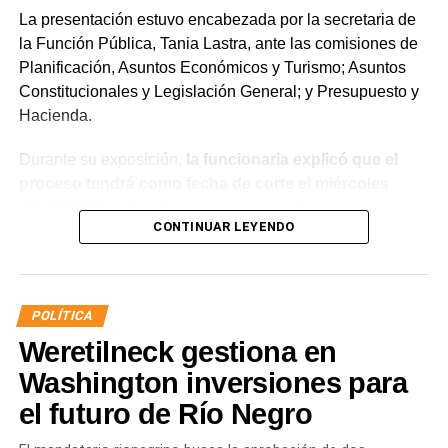
La presentación estuvo encabezada por la secretaria de
la Función Pública, Tania Lastra, ante las comisiones de
Planificación, Asuntos Económicos y Turismo; Asuntos
Constitucionales y Legislación General; y Presupuesto y
Hacienda.
Durante su exposición,
la funcionaria explicó que el
proceso tendrá como fecha de corte el miércoles
(31/12/2025) y detalló que, para acceder a la
CONTINUAR LEYENDO
estabilidad, los agentes deberán aprobar el examen
de idoneidad a través del Instituto Provincial de la
Administración Pública (IPAP), no registrar sanciones
superiores a 10 días de suspensión ante la Junta de
POLÍTICA
Disciplina, contar con un informe favorable y acreditar
Weretilneck gestiona en
aptitud psicofísica mediante la Junta Médica
Provincial.
Washington inversiones para
el futuro de Río Negro
Además, Lastra aseguró que el salario neto de los
trabajadores no sufrirá reducciones y remarcó que todo el