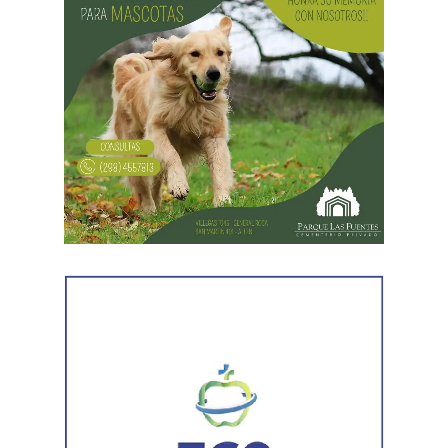
evaluación clínica, el animal fue trasladado mediante
Como parte de la agenda oficial, la comitiva provincial
protocolos de manejo seguro y liberado en un ambiente
mantiene reuniones con organismos internacionales y
adecuado para su descanso.
agencias de Estados Unidos para fortalecer vínculos que
permitan impulsar inversiones y acceder a nuevas
herramientas de financiamiento para el crecimiento de
Río Negro.
La agenda de trabajo comenzó con un encuentro en la
Embajada Argentina en Estados Unidos, donde la
comitiva se reunió con el equipo de consejeros que
acompaña la organización de las reuniones previstas con
organismos internacionales y entidades financieras. El
espacio permitió coordinar el trabajo y fortalecer el
acompañamiento institucional para presentar el potencial
de Río Negro.
En la misma jornada, el equipo también rescató un
ejemplar de macá plateado, una especie característica de