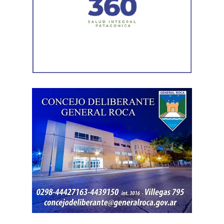
la Patagonia. El ave fue trasladada para su evaluación y
permanece en rehabilitación, donde recibe los cuidados
necesarios hasta que esté en condiciones de ser liberada
nuevamente en su ambiente natural.
El subsecretario de Fauna Silvestre, Iván López, destacó
el trabajo realizado por los equipos: “Cada rescate refleja
el compromiso de nuestros equipos con la protección de
la fauna silvestre y con una convivencia responsable
entre las personas y la naturaleza. Quiero destacar
especialmente el trabajo conjunto de todos los
organismos que participaron en este operativo”.
En ese marco, uno de los encuentros fue con autoridades