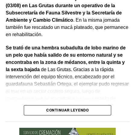
dólares para equipamiento y modernización de los
(03/08) en Las Grutas durante un operativo de la
hospitales
.
Subsecretaría de Fauna Silvestre y la Secretaría de
Ambiente y Cambio Climático
. En la misma jornada
El gobernador está acompañado por el ministro de
también fue rescatado un macá plateado, que permanece
Desarrollo Económico y Productivo, Carlos Banacloy; el
en rehabilitación.
ministro de Salud, Demetrio Thalasselis; el ministro de
Hacienda, Gabriel Sánchez y el director ejecutivo de la
Se trató de una hembra subadulta de lobo marino de
Unidad Provincial de Coordinación y Ejecución del
un pelo que había salido de su entorno natural y se
Financiamiento Externo (UPCEFE), Martín Camiña.
encontraba en la zona de médanos, entre la quinta y
la sexta bajada
de Las Grutas. Gracias a la rápida
intervención del equipo técnico, encabezado por el
guardafauna Sebastián Ortega, el ejemplar pudo regresar
al mar en un sector costero seguro, luego de
comprobarse que se encontraba en buen estado de
salud.
CONTINUAR LEYENDO
La intervención permitió evitar situaciones de riesgo tanto
para el lobo marino como para vecinos, turistas y
mascotas que circulaban por el lugar. Tras una