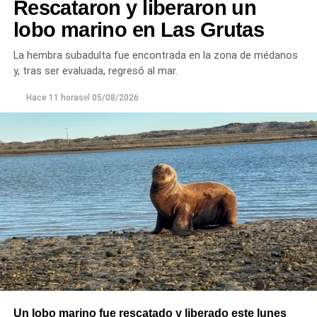
Rescataron y liberaron un
lobo marino en Las Grutas
La hembra subadulta fue encontrada en la zona de médanos
y, tras ser evaluada, regresó al mar.
Hace 11 horas
el
05/08/2026
Las gestiones ante el BID comprenden un crédito de
85 millones de dólares destinado a ampliar la
producción, incorporar nuevas áreas bajo riego
y
fortalecer la capacidad de la provincia para enfrentar los
efectos del cambio climático;
y otro de 60 millones de
Un lobo marino fue rescatado y liberado este lunes