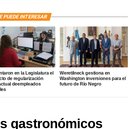
E PUEDE INTERESAR
taron en la Legislatura el
Weretilneck gestiona en
cto de regularización
Washington inversiones para el
actual deempleados
futuro de Río Negro
les
os gastronómicos