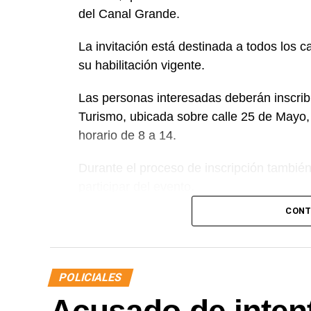
del Canal Grande.
La invitación está destinada a todos los 
su habilitación vigente.
Las personas interesadas deberán inscribi
Turismo, ubicada sobre calle 25 de Mayo,
horario de 8 a 14.
Durante el proceso de inscripción tambié
participar del evento.
CONT
Para obtener más información, los intere
4423195 o 2984-646319, de lunes a viern
POLICIALES