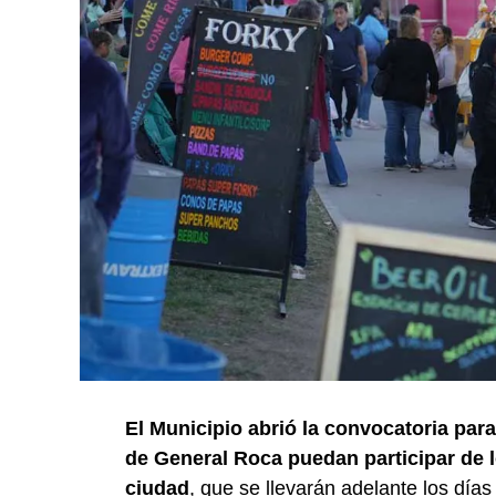
El Municipio abrió la convocatoria par
de General Roca puedan participar de l
ciudad
, que se llevarán adelante los día