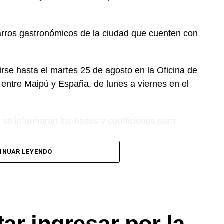
carros gastronómicos de la ciudad que cuenten con
rse hasta el martes 25 de agosto en la Oficina de
 entre Maipú y España, de lunes a viernes en el
n se informarán las bases y condiciones para
INUAR LEYENDO
sados pueden comunicarse a los teléfonos
es de 8 a 14.