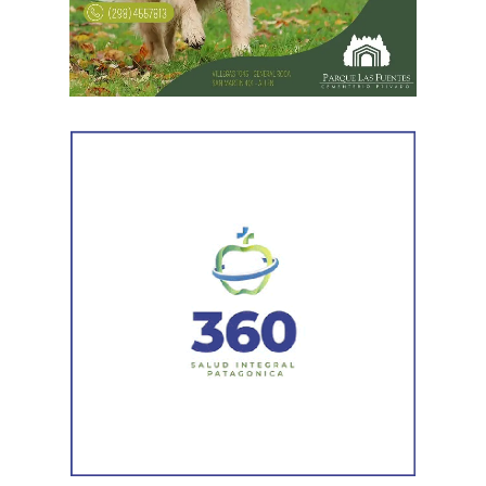
servicios gastronómicos, asesoramiento y gestión
empresarial.
También registró vehículos a su nombre.
Luego llegaron los datos de la Municipalidad de
Cipolletti. Los registros indicaron la existencia de una
habilitación comercial vigente para un establecimiento
gastronómico y señalaron su participación como socio
gerente en una sociedad. Otro informe municipal dio
cuenta de antecedentes vinculados con inmuebles y
permisos comerciales.
La Agencia de Recaudación y Control Aduanero sumó
más piezas. Según la sentencia,
el progenitor aparecía
registrado como socio, gerente o administrador en
distintas firmas. A esa información se agregó un
contrato de franquicia para la explotación de un local
comercial. La documentación acreditó vínculos con
sociedades, comercios y emprendimientos. Sin
embargo, el expediente no permitió determinar con