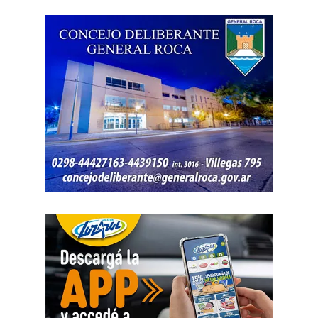
exactitud cuánto dinero generaban esas actividades
ni qué parte correspondía al progenitor.
La jueza también examinó una certificación contable que
él mismo presentó. Ese documento informó un promedio
de ingresos durante un período determinado y consignó
una relación laboral con una de las empresas. El fallo
aclaró que esos datos no reflejaban necesariamente la
totalidad de los recursos, ya que existían otras
participaciones comerciales acreditadas en la causa.
El informe bancario añadió otro elemento. La cuenta
registró variaciones importantes entre ingresos, egresos y
saldos durante varios meses. La sentencia tomó esos
movimientos como parte del análisis patrimonial, aunque
no los consideró suficientes para establecer por sí solos
una cifra definitiva.
Las declaraciones testimoniales completaron el cuadro.
Varias personas hablaron sobre locales gastronómicos,