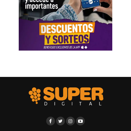
viajes al exterior, vehículos y nivel de vida. Otro
testimonio mencionó la relación del progenitor con una
empresa que ocupaba un inmueble comercial.
Aun con ese conjunto de pruebas, la jueza señaló que
faltó documentación contable específica. También
sostuvo que el progenitor estaba en mejores condiciones
de presentar información precisa sobre sus ingresos, su
patrimonio y las ganancias de las sociedades.
El fallo aplicó el criterio de las cargas probatorias
dinámicas. Según la resolución, ese principio impone el
deber de aportar la prueba a quien cuenta con mejores
posibilidades técnicas o materiales para hacerlo.
La jueza fijó una cuota alimentaria equivalente a ocho
salarios mínimos, vitales y móviles. También ordenó que
se practique una liquidación por los períodos anteriores,
con deducción de los pagos ya realizados.