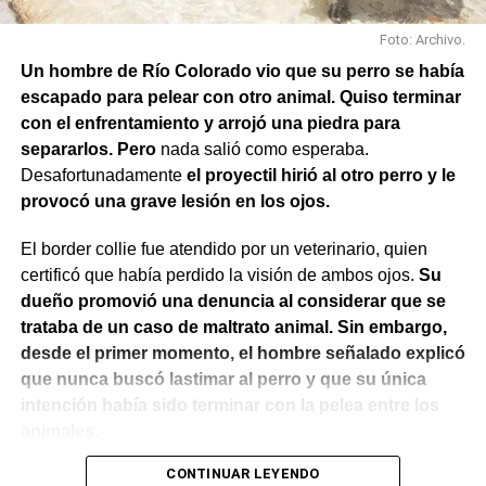
Foto: Archivo.
Un hombre de Río Colorado vio que su perro se había
escapado para pelear con otro animal. Quiso terminar
con el enfrentamiento y arrojó una piedra para
separarlos. Pero
nada salió como esperaba.
Desafortunadamente
el proyectil hirió al otro perro y le
provocó una grave lesión en los ojos.
El border collie fue atendido por un veterinario, quien
certificó que había perdido la visión de ambos ojos.
Su
dueño promovió una denuncia al considerar que se
trataba de un caso de maltrato animal. Sin embargo,
desde el primer momento, el hombre señalado explicó
que nunca buscó lastimar al perro y que su única
intención había sido terminar con la pelea entre los
animales.
CONTINUAR LEYENDO
El Juzgado de Paz analizó el caso y resolvió desestimar