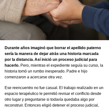
atribuir responsabilidad contravencional por maltrato
animal.
La resolución también descartó la figura de custodia de
animales, ya que esa infracción solo se configura cuando
un animal causa lesiones a una persona por falta de
cuidados de su dueño. En este caso, el daño recayó
sobre otro animal, por lo que esa norma tampoco
Durante años imaginó que borrar el apellido paterno
resultaba aplicable.
sería la manera de dejar atrás una historia marcada
por la distancia. Así inició un proceso judicial para
El fallo aclaró que el archivo de la causa
hacerlo.
Pero, mientras el expediente seguía su curso, la
contravencional no impide que el dueño del perro
historia tomó un rumbo inesperado. Padre e hijo
lesionado reclame por la vía civil una indemnización
comenzaron a acercarse otra vez.
por los daños que considere haber sufrido.
Ese reencuentro no fue casual. El trabajo realizado en un
espacio terapéutico le permitió revisar el conflicto desde
otro lugar y preguntarse si todavía quedaba algo por
reconstruir. Entonces eligió detener el proceso judicial,