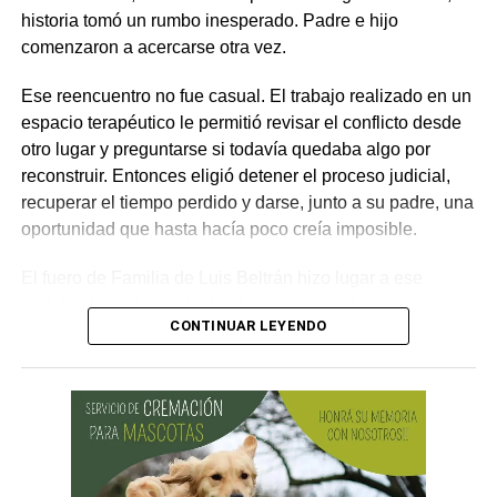
historia tomó un rumbo inesperado. Padre e hijo
lesionado reclame por la vía civil una indemnización
comenzaron a acercarse otra vez.
por los daños que considere haber sufrido.
Ese reencuentro no fue casual. El trabajo realizado en un
espacio terapéutico le permitió revisar el conflicto desde
otro lugar y preguntarse si todavía quedaba algo por
reconstruir. Entonces eligió detener el proceso judicial,
recuperar el tiempo perdido y darse, junto a su padre, una
oportunidad que hasta hacía poco creía imposible.
El fuero de Familia de Luis Beltrán hizo lugar a ese
pedido, declaró concluido el proceso por desistimiento y
CONTINUAR LEYENDO
ordenó el archivo de las actuaciones. La jueza consideró
que se encontraban reunidos los requisitos previstos por
la legislación para poner fin al expediente.
El joven había promovido la acción para solicitar la
supresión de su apellido paterno. Durante la etapa inicial
del trámite se incorporó la documentación presentada, se