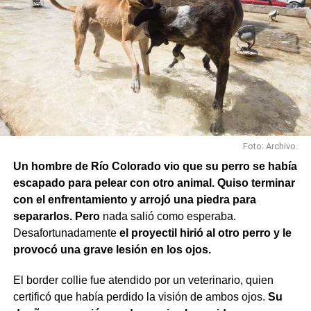
Carlos Gardel y Rochdale; Rochdale y Australia;
Rochdale y Jujuy; Yrigoyen y Mendoza; Yrigoyen y
Avenida Roca; y Chula Vista, casi San Juan.
Foto: Archivo.
Un hombre de Río Colorado vio que su perro se había
escapado para pelear con otro animal. Quiso terminar
con el enfrentamiento y arrojó una piedra para
separarlos. Pero
nada salió como esperaba.
Desafortunadamente
el proyectil hirió al otro perro y le
provocó una grave lesión en los ojos.
El border collie fue atendido por un veterinario, quien
También se efectuaron trabajos en Los Fresnos y Vintter;
certificó que había perdido la visión de ambos ojos.
Su
Avenida Viterbori y Lago Mascardi; Avenida Roca y