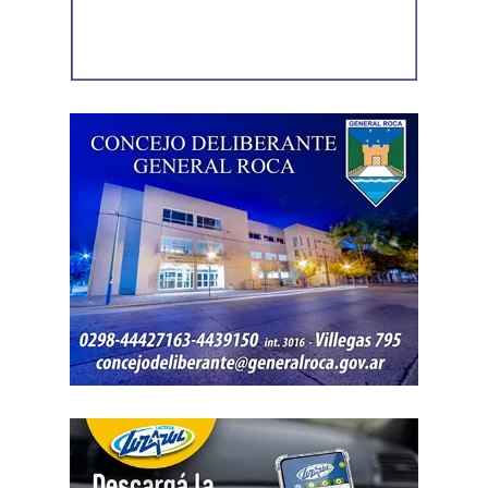
trasladada, la otra parte haya sido notificada.
Como en este caso ese traslado aún no se había
concretado, la jueza entendió que estaban cumplidos
todos los requisitos legales para admitir el desistimiento y
declarar extinguido el proceso.
«En virtud de ello entiendo que se encuentran
configurados los recaudos previstos en el artículo 278,
para que opere el desistimiento del proceso por voluntad
de la parte», explicó. Además, se estableció que las
actuaciones permanezcan archivadas en formato digital,
conforme a la normativa vigente del Poder Judicial de Río
Negro.