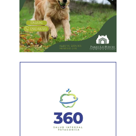
ordenó la publicación de edictos y se dispusieron
distintas medidas previas. En esa etapa la demanda
todavía no había sido notificada al progenitor.
Al comunicar su decisión de desistir, explicó que el
proceso terapéutico le permitió replantear el conflicto
desde otra perspectiva. Expresó que quería intentar
recuperar la relación con su padre, compensar el tiempo
perdido y brindarse mutuamente una oportunidad antes
de avanzar con una decisión definitiva sobre su identidad
registral.
En la sentencia,
la magistrada explicó que el
desistimiento es una forma de poner fin
anticipadamente a un proceso judicial cuando una de
las partes decide no continuar con la acción.
Agregó que el Código Procesal Civil y Comercial autoriza
esa posibilidad siempre que, si la demanda ya fue