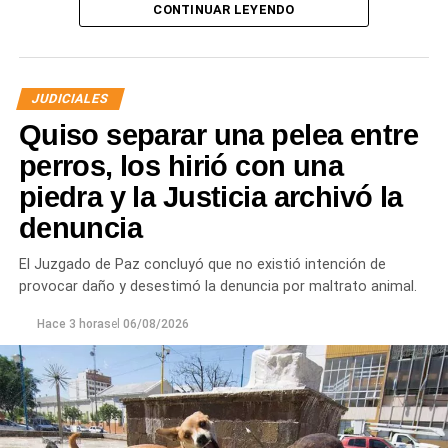
CONTINUAR LEYENDO
JUDICIALES
Quiso separar una pelea entre
perros, los hirió con una
piedra y la Justicia archivó la
denuncia
Desde Defensa Civil y Desarrollo Social se brindó
ayuda a vecinos de los barrios Fiske Menuco, Nuevo,
El Juzgado de Paz concluyó que no existió intención de
Noroeste, Quinta 25, Carlos Soria y Chacramonte,
provocar daño y desestimó la denuncia por maltrato animal.
donde se entregaron nylon, frazadas, colchones, leña
y alimentos.
Hace 3 horas
el
06/08/2026
En paralelo, las cuadrillas municipales realizaron la
limpieza de alcantarillas y sumideros en distintos
sectores de la ciudad, entre ellos Jujuy y Güemes;
Güemes entre Dr. Maradona y República del Líbano;