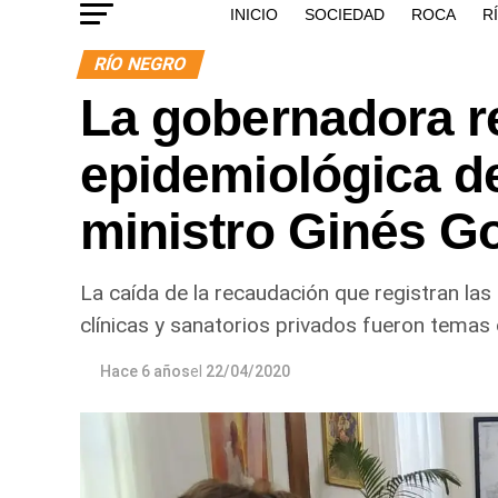
INICIO
SOCIEDAD
ROCA
R
RÍO NEGRO
La gobernadora re
epidemiológica d
ministro Ginés G
La caída de la recaudación que registran las 
clínicas y sanatorios privados fueron temas c
Hace 6 años
el
22/04/2020