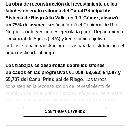
La obra de reconstrucción del revestimiento de los
taludes en cuatro sifones del Canal Principal del
Sistema de Riego Alto Valle, en J.J. Gómez, alcanzó
un 75% de avance
, según informó el Gobierno de Río
Negro. La intervención es ejecutada por el Departamento
Provincial de Aguas (DPA) y tiene como objetivo
fortalecer una infraestructura clave para la distribución del
agua destinada al riego.
Los trabajos se desarrollan sobre los sifones
ubicados en las progresivas 61,050; 63,692; 64,597 y
65,707 del Canal Principal de Riego
. Las tareas
consisten en la reconstrucción del revestimiento de
hormigón de los taludes en ambas márgenes, de acuerdo
con las características de cada una de las estructuras.
CONTINUAR LEYENDO
La obra incluye la demolición de losas deterioradas, la
incorporación de suelo granular en los sectores que lo
requieren, la ejecución de un nuevo revestimiento de