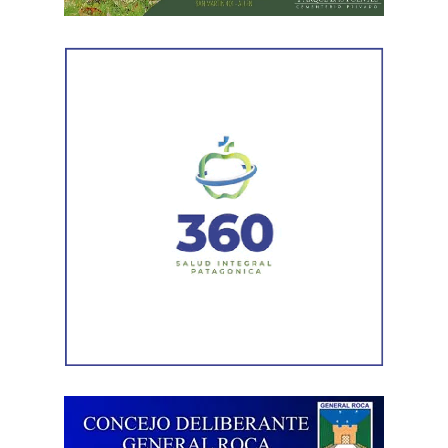
mantenimiento en distintos puntos del Alto Valle.
Por otra parte, el organismo avanza con el relevamiento
técnico que definirá los tramos de la Ruta Nacional N°
151 donde se aplicarán 5.000 toneladas de mezcla
asfáltica en caliente, una obra destinada a recuperar los
sectores más deteriorados y mejorar las condiciones de
transitabilidad.