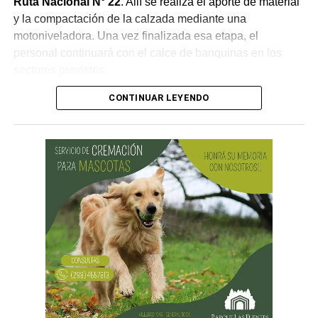
Ruta Nacional N° 22
. Allí se realiza el aporte de material
y la compactación de la calzada mediante una
motoniveladora. Una vez finalizada esa etapa, el
personal continuará con el calce de banquinas en los
sectores previstos.
CONTINUAR LEYENDO
Desde Vialidad Nacional informaron que,
durante las
próximas semanas, el operativo de bacheo será
reforzado con dos nuevas cuadrillas de trabajo y dos
camiones bacheadores, lo que permitirá incrementar
el ritmo de ejecución y optimizar las tareas de