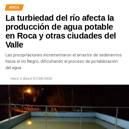
hormigón reforzado con malla de acero y el sellado de
ROCA
juntas para mejorar la durabilidad de la infraestructura.
La turbiedad del río afecta la
Desde el DPA destacaron que esta intervención forma
producción de agua potable
parte del plan de mantenimiento y renovación de la
en Roca y otras ciudades del
infraestructura hídrica provincial, con el propósito de
Valle
optimizar la conducción del agua, preservar el Canal
Principal de Riego y brindar un servicio más eficiente y
Las precipitaciones incrementaron el arrastre de sedimentos
seguro para los productores del Alto Valle.
hacia el río Negro, dificultando el proceso de potabilización
del agua.
Hace 2 días
el
07/08/2026