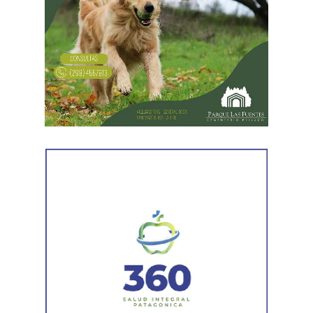
Desde Vialidad Nacional informaron que,
durante las
próximas semanas, el operativo de bacheo será
reforzado con dos nuevas cuadrillas de trabajo y dos
camiones bacheadores, lo que permitirá incrementar
el ritmo de ejecución y optimizar las tareas de
mantenimiento en distintos puntos del Alto Valle.
Por otra parte, el organismo avanza con el relevamiento
técnico que definirá los tramos de la Ruta Nacional N°
151 donde se aplicarán 5.000 toneladas de mezcla
asfáltica en caliente, una obra destinada a recuperar los
sectores más deteriorados y mejorar las condiciones de
transitabilidad.