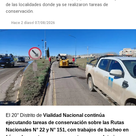
Los equipos técnicos de Aguas Rionegrinas mantienen
de las localidades donde ya se realizaron tareas de
un seguimiento constante de la evolución de la turbiedad
conservación.
para adecuar la producción de agua potable de acuerdo
Hace 2 días
el
07/08/2026
con las condiciones que presenta el río.
El 20° Distrito de
Vialidad Nacional continúa
ejecutando tareas de conservación sobre las Rutas
Nacionales N° 22 y N° 151, con trabajos de bacheo en