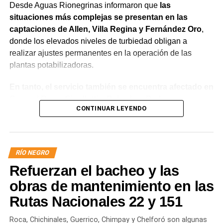
Desde Aguas Rionegrinas informaron que
las
situaciones más complejas se presentan en las
captaciones de Allen, Villa Regina y Fernández Oro
,
donde los elevados niveles de turbiedad obligan a
realizar ajustes permanentes en la operación de las
plantas potabilizadoras.
En tanto, el servicio también se encuentra afectado en
General Roca, Cipolletti y Balsa Las Perlas,
CONTINUAR LEYENDO
localidades donde podrían registrarse bajas de
presión o interrupciones temporales
mientras se
trabaja para sostener la producción de agua potable.
RÍO NEGRO
Por otra parte, en Gral. E. Godoy se registran valores de
Refuerzan el bacheo y las
turbiedad cercanos a 80 NTU, mientras que en
Chichinales rondan los 10 NTU. En ambos casos, las
obras de mantenimiento en las
plantas continúan funcionando con monitoreo
Rutas Nacionales 22 y 151
permanente.
Roca, Chichinales, Guerrico, Chimpay y Chelforó son algunas