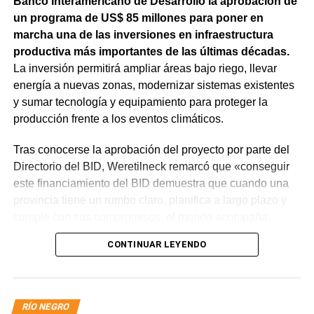
Banco Interamericano de Desarrollo la aprobación de
un programa de US$ 85 millones para poner en
marcha una de las inversiones en infraestructura
productiva más importantes de las últimas décadas.
La inversión permitirá ampliar áreas bajo riego, llevar
energía a nuevas zonas, modernizar sistemas existentes
y sumar tecnología y equipamiento para proteger la
producción frente a los eventos climáticos.
Tras conocerse la aprobación del proyecto por parte del
Directorio del BID, Weretilneck remarcó que «conseguir
este financiamiento del BID demuestra que cuando una
provincia tiene un rumbo claro, planifica a largo plazo y
cumple con sus compromisos, el mundo acompaña.
Estos fondos llegan porque Río Negro tiene un proyecto
CONTINUAR LEYENDO
de desarrollo serio, con obras concretas y una visión de
futuro».
El monto total del Programa es de US$ 85 millones.
RÍO NEGRO