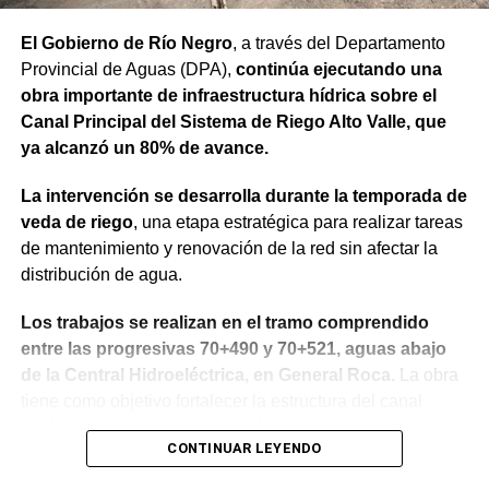
trabajando para que los rionegrinos disfruten los
El Gobierno de Río Negro
, a través del Departamento
beneficios de estas inversiones”.
Provincial de Aguas (DPA),
continúa ejecutando una
obra importante de infraestructura hídrica sobre el
Weretilneck estuvo acompañado por los ministros de
Canal Principal del Sistema de Riego Alto Valle, que
Desarrollo Económico y Productivo, Carlos Banacloy; de
ya alcanzó un 80% de avance.
Salud, Demetrio Thalasselis y de Hacienda, Gabriel
Sánchez, junto al director ejecutivo de la Unidad
La intervención se desarrolla durante la temporada de
Provincial de Coordinación y Ejecución del
veda de riego
, una etapa estratégica para realizar tareas
Financiamiento Externo (UPCEFE), Martín Camiña.
de mantenimiento y renovación de la red sin afectar la
distribución de agua.
Los proyectos
Los trabajos se realizan en el tramo comprendido
El programa reúne cinco proyectos estratégicos. En
entre las progresivas 70+490 y 70+521, aguas abajo
Guardia Mitre se construirán 85 km de nueva red eléctrica
de la Central Hidroeléctrica, en General Roca.
La obra
y 3 centros de transformación. La obra ampliará las
tiene como objetivo fortalecer la estructura del canal
conexiones rurales, permitirá incorporar bombeo y riego
mediante el recambio de siete losas de hormigón del
presurizado y reducirá más de 50% el costo energético
CONTINUAR LEYENDO
revestimiento del talud sobre la margen derecha, la
por hectárea.
reposición de juntas y la reconstrucción de un tramo de