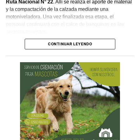
Ruta Nacional N° 22
. Allí se realiza el aporte de material
y la compactación de la calzada mediante una
motoniveladora. Una vez finalizada esa etapa, el
personal continuará con el calce de banquinas en los
sectores previstos.
CONTINUAR LEYENDO
Desde Vialidad Nacional informaron que,
durante las
próximas semanas, el operativo de bacheo será
reforzado con dos nuevas cuadrillas de trabajo y dos
camiones bacheadores, lo que permitirá incrementar
el ritmo de ejecución y optimizar las tareas de