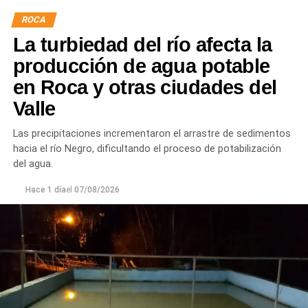
hormigón reforzado con malla de acero y el sellado de
ROCA
juntas para mejorar la durabilidad de la infraestructura.
La turbiedad del río afecta la
Desde el DPA destacaron que esta intervención forma
producción de agua potable
parte del plan de mantenimiento y renovación de la
en Roca y otras ciudades del
infraestructura hídrica provincial, con el propósito de
Valle
optimizar la conducción del agua, preservar el Canal
Principal de Riego y brindar un servicio más eficiente y
Las precipitaciones incrementaron el arrastre de sedimentos
seguro para los productores del Alto Valle.
hacia el río Negro, dificultando el proceso de potabilización
del agua.
Hace 1 día
el
07/08/2026