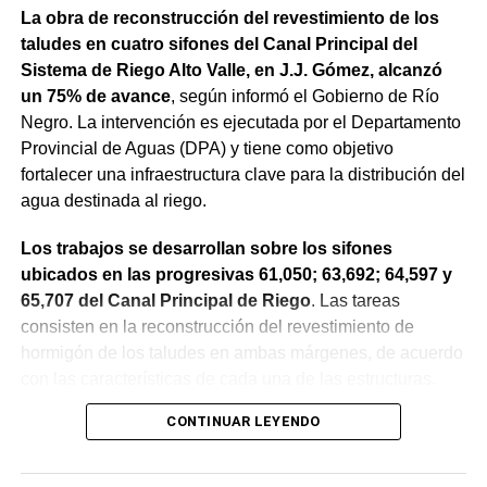
La obra de reconstrucción del revestimiento de los
taludes en cuatro sifones del Canal Principal del
Sistema de Riego Alto Valle, en J.J. Gómez, alcanzó
un 75% de avance
, según informó el Gobierno de Río
Negro. La intervención es ejecutada por el Departamento
Provincial de Aguas (DPA) y tiene como objetivo
fortalecer una infraestructura clave para la distribución del
agua destinada al riego.
Los trabajos se desarrollan sobre los sifones
ubicados en las progresivas 61,050; 63,692; 64,597 y
65,707 del Canal Principal de Riego
. Las tareas
consisten en la reconstrucción del revestimiento de
hormigón de los taludes en ambas márgenes, de acuerdo
con las características de cada una de las estructuras.
CONTINUAR LEYENDO
La obra incluye la demolición de losas deterioradas, la
incorporación de suelo granular en los sectores que lo
requieren, la ejecución de un nuevo revestimiento de