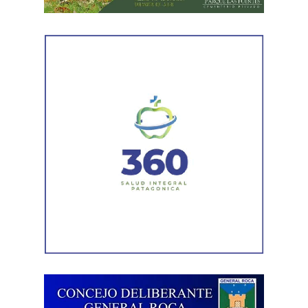
mantenimiento en distintos puntos del Alto Valle.
Por otra parte, el organismo avanza con el relevamiento
técnico que definirá los tramos de la Ruta Nacional N°
151 donde se aplicarán 5.000 toneladas de mezcla
asfáltica en caliente, una obra destinada a recuperar los
sectores más deteriorados y mejorar las condiciones de
transitabilidad.