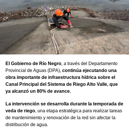
“Proyectos de esta envergadura serían imposibles de
concretar sin este financiamiento internacional. Todo
nuestro agradecimiento al BID por confiar en el camino
que estamos recorriendo y en la visión de futuro que
tenemos para Río Negro”, dijo el gobernador.
Finalmente, el mandatario aseveró que “el rumbo está
claro y genera confianza, ahora el desafío es seguir
trabajando para que los rionegrinos disfruten los
El Gobierno de Río Negro
, a través del Departamento
beneficios de estas inversiones”.
Provincial de Aguas (DPA),
continúa ejecutando una
obra importante de infraestructura hídrica sobre el
Weretilneck estuvo acompañado por los ministros de
Canal Principal del Sistema de Riego Alto Valle, que
Desarrollo Económico y Productivo, Carlos Banacloy; de
ya alcanzó un 80% de avance.
Salud, Demetrio Thalasselis y de Hacienda, Gabriel
Sánchez, junto al director ejecutivo de la Unidad
La intervención se desarrolla durante la temporada de
Provincial de Coordinación y Ejecución del
veda de riego
, una etapa estratégica para realizar tareas
Financiamiento Externo (UPCEFE), Martín Camiña.
de mantenimiento y renovación de la red sin afectar la
distribución de agua.
Los proyectos