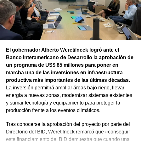
asfáltica en caliente, una obra destinada a recuperar los
sectores más deteriorados y mejorar las condiciones de
transitabilidad.
El gobernador Alberto Weretilneck logró ante el
Banco Interamericano de Desarrollo la aprobación de
un programa de US$ 85 millones para poner en
marcha una de las inversiones en infraestructura
productiva más importantes de las últimas décadas.
La inversión permitirá ampliar áreas bajo riego, llevar
energía a nuevas zonas, modernizar sistemas existentes
y sumar tecnología y equipamiento para proteger la
producción frente a los eventos climáticos.
Tras conocerse la aprobación del proyecto por parte del
Directorio del BID, Weretilneck remarcó que «conseguir
este financiamiento del BID demuestra que cuando una