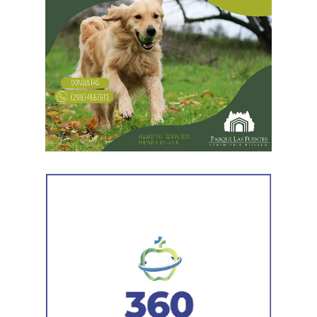
Desde Vialidad Nacional informaron que,
durante las
próximas semanas, el operativo de bacheo será
reforzado con dos nuevas cuadrillas de trabajo y dos
camiones bacheadores, lo que permitirá incrementar
el ritmo de ejecución y optimizar las tareas de
mantenimiento en distintos puntos del Alto Valle.
Por otra parte, el organismo avanza con el relevamiento
técnico que definirá los tramos de la Ruta Nacional N°
151 donde se aplicarán 5.000 toneladas de mezcla
asfáltica en caliente, una obra destinada a recuperar los
sectores más deteriorados y mejorar las condiciones de
transitabilidad.