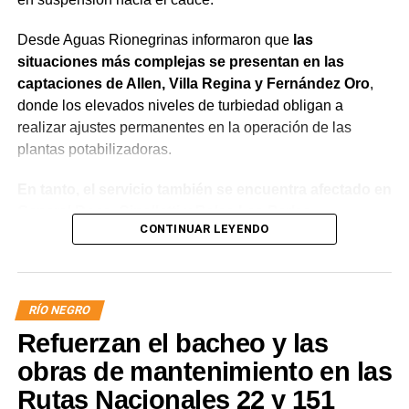
Desde Aguas Rionegrinas informaron que
las
situaciones más complejas se presentan en las
captaciones de Allen, Villa Regina y Fernández Oro
,
donde los elevados niveles de turbiedad obligan a
realizar ajustes permanentes en la operación de las
plantas potabilizadoras.
En tanto, el servicio también se encuentra afectado en
General Roca, Cipolletti y Balsa Las Perlas,
CONTINUAR LEYENDO
localidades donde podrían registrarse bajas de
presión o interrupciones temporales
mientras se
trabaja para sostener la producción de agua potable.
RÍO NEGRO
Por otra parte, en Gral. E. Godoy se registran valores de
Refuerzan el bacheo y las
turbiedad cercanos a 80 NTU, mientras que en
Chichinales rondan los 10 NTU. En ambos casos, las
obras de mantenimiento en las
plantas continúan funcionando con monitoreo
Rutas Nacionales 22 y 151
permanente.