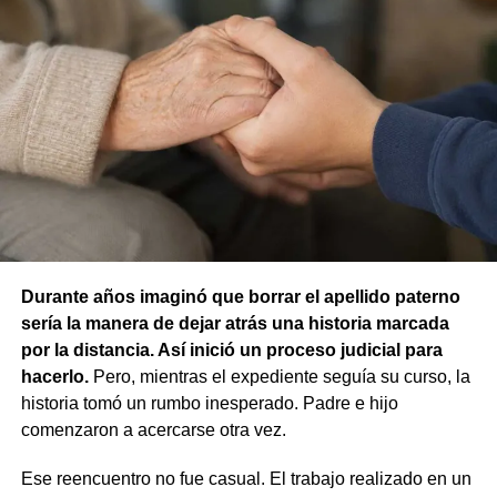
una agresión, siempre que el medio utilizado resulte una
respuesta frente a esa situación. Por ese motivo, la jueza
concluyó que no existían los elementos necesarios para
atribuir responsabilidad contravencional por maltrato
animal.
La resolución también descartó la figura de custodia de
Ante emergencias, los vecinos pueden comunicarse con
animales, ya que esa infracción solo se configura cuando
Defensa Civil al 103 o al 4426376. Para consultas y
un animal causa lesiones a una persona por falta de
reclamos continúa habilitada la línea gratuita 0800-222-
cuidados de su dueño. En este caso, el daño recayó
9742, de lunes a viernes de 8 a 17.
sobre otro animal, por lo que esa norma tampoco
Durante años imaginó que borrar el apellido paterno
resultaba aplicable.
sería la manera de dejar atrás una historia marcada
por la distancia. Así inició un proceso judicial para
El fallo aclaró que el archivo de la causa
hacerlo.
Pero, mientras el expediente seguía su curso, la
contravencional no impide que el dueño del perro
historia tomó un rumbo inesperado. Padre e hijo
lesionado reclame por la vía civil una indemnización
comenzaron a acercarse otra vez.
por los daños que considere haber sufrido.
Ese reencuentro no fue casual. El trabajo realizado en un