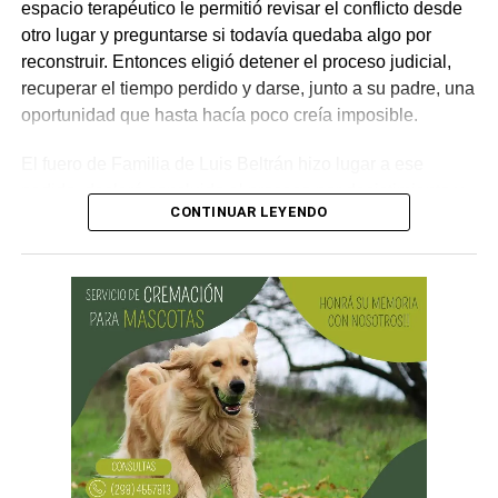
espacio terapéutico le permitió revisar el conflicto desde
otro lugar y preguntarse si todavía quedaba algo por
reconstruir. Entonces eligió detener el proceso judicial,
recuperar el tiempo perdido y darse, junto a su padre, una
oportunidad que hasta hacía poco creía imposible.
El fuero de Familia de Luis Beltrán hizo lugar a ese
pedido, declaró concluido el proceso por desistimiento y
CONTINUAR LEYENDO
ordenó el archivo de las actuaciones. La jueza consideró
que se encontraban reunidos los requisitos previstos por
la legislación para poner fin al expediente.
El joven había promovido la acción para solicitar la
supresión de su apellido paterno. Durante la etapa inicial
del trámite se incorporó la documentación presentada, se
ordenó la publicación de edictos y se dispusieron
distintas medidas previas. En esa etapa la demanda
todavía no había sido notificada al progenitor.