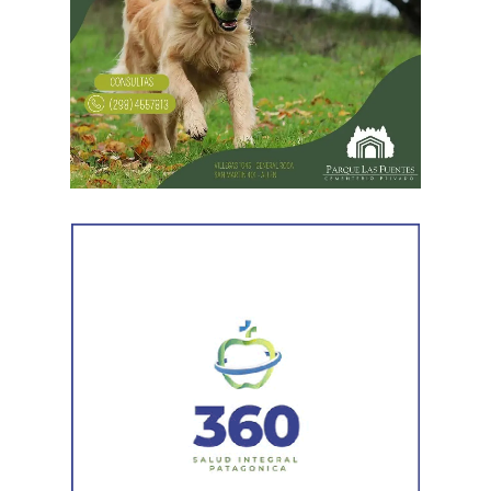
Desde Vialidad Nacional informaron que,
durante las
próximas semanas, el operativo de bacheo será
reforzado con dos nuevas cuadrillas de trabajo y dos
camiones bacheadores, lo que permitirá incrementar
el ritmo de ejecución y optimizar las tareas de
mantenimiento en distintos puntos del Alto Valle.
Por otra parte, el organismo avanza con el relevamiento
técnico que definirá los tramos de la Ruta Nacional N°
151 donde se aplicarán 5.000 toneladas de mezcla
asfáltica en caliente, una obra destinada a recuperar los
sectores más deteriorados y mejorar las condiciones de
transitabilidad.