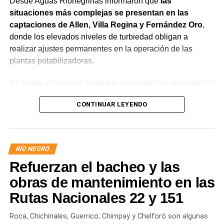
Desde Aguas Rionegrinas informaron que
las
situaciones más complejas se presentan en las
captaciones de Allen, Villa Regina y Fernández Oro
,
donde los elevados niveles de turbiedad obligan a
realizar ajustes permanentes en la operación de las
plantas potabilizadoras.
En tanto, el servicio también se encuentra afectado en
General Roca, Cipolletti y Balsa Las Perlas,
CONTINUAR LEYENDO
localidades donde podrían registrarse bajas de
presión o interrupciones temporales
mientras se
trabaja para sostener la producción de agua potable.
RÍO NEGRO
Por otra parte, en Gral. E. Godoy se registran valores de
Refuerzan el bacheo y las
turbiedad cercanos a 80 NTU, mientras que en
Chichinales rondan los 10 NTU. En ambos casos, las
obras de mantenimiento en las
plantas continúan funcionando con monitoreo
Rutas Nacionales 22 y 151
permanente.
Roca, Chichinales, Guerrico, Chimpay y Chelforó son algunas
Los equipos técnicos de Aguas Rionegrinas mantienen