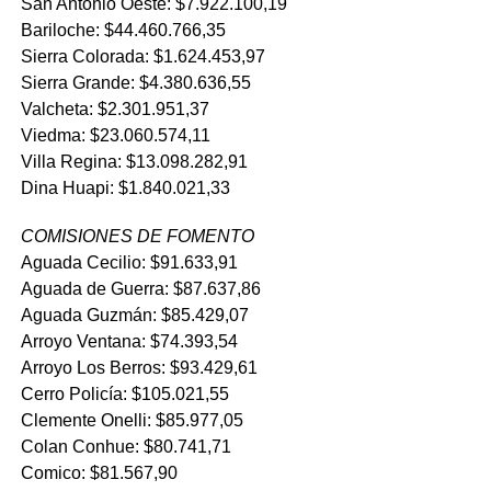
San Antonio Oeste: $7.922.100,19
Bariloche: $44.460.766,35
Sierra Colorada: $1.624.453,97
Sierra Grande: $4.380.636,55
Valcheta: $2.301.951,37
Viedma: $23.060.574,11
Villa Regina: $13.098.282,91
Dina Huapi: $1.840.021,33
COMISIONES DE FOMENTO
Aguada Cecilio: $91.633,91
Aguada de Guerra: $87.637,86
Aguada Guzmán: $85.429,07
Arroyo Ventana: $74.393,54
Arroyo Los Berros: $93.429,61
Cerro Policía: $105.021,55
Clemente Onelli: $85.977,05
Colan Conhue: $80.741,71
Comico: $81.567,90