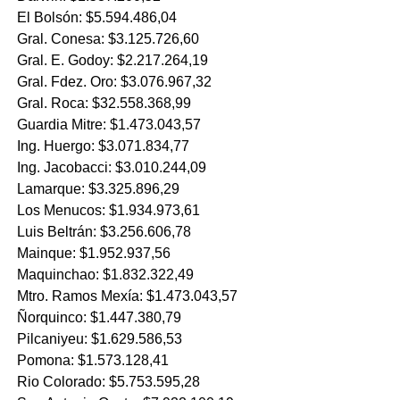
El Bolsón: $5.594.486,04
Gral. Conesa: $3.125.726,60
Gral. E. Godoy: $2.217.264,19
Gral. Fdez. Oro: $3.076.967,32
Gral. Roca: $32.558.368,99
Guardia Mitre: $1.473.043,57
Ing. Huergo: $3.071.834,77
Ing. Jacobacci: $3.010.244,09
Lamarque: $3.325.896,29
Los Menucos: $1.934.973,61
Luis Beltrán: $3.256.606,78
Mainque: $1.952.937,56
Maquinchao: $1.832.322,49
Mtro. Ramos Mexía: $1.473.043,57
Ñorquinco: $1.447.380,79
Pilcaniyeu: $1.629.586,53
Pomona: $1.573.128,41
Rio Colorado: $5.753.595,28