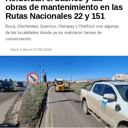
Chichinales rondan los 10 NTU. En ambos casos, las
obras de mantenimiento en las
plantas continúan funcionando con monitoreo
Rutas Nacionales 22 y 151
permanente.
Roca, Chichinales, Guerrico, Chimpay y Chelforó son algunas
Los equipos técnicos de Aguas Rionegrinas mantienen
de las localidades donde ya se realizaron tareas de
un seguimiento constante de la evolución de la turbiedad
conservación.
para adecuar la producción de agua potable de acuerdo
Hace 2 días
el
07/08/2026
con las condiciones que presenta el río.