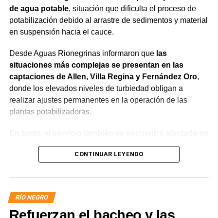
de agua potable
, situación que dificulta el proceso de
potabilización debido al arrastre de sedimentos y material
en suspensión hacia el cauce.
Desde Aguas Rionegrinas informaron que
las
situaciones más complejas se presentan en las
captaciones de Allen, Villa Regina y Fernández Oro
,
donde los elevados niveles de turbiedad obligan a
realizar ajustes permanentes en la operación de las
plantas potabilizadoras.
En tanto, el servicio también se encuentra afectado en
General Roca, Cipolletti y Balsa Las Perlas,
CONTINUAR LEYENDO
localidades donde podrían registrarse bajas de
presión o interrupciones temporales
mientras se
trabaja para sostener la producción de agua potable.
RÍO NEGRO
Por otra parte, en Gral. E. Godoy se registran valores de
Refuerzan el bacheo y las
turbiedad cercanos a 80 NTU, mientras que en