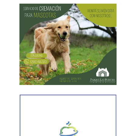
Desde Vialidad Nacional informaron que,
durante las
próximas semanas, el operativo de bacheo será
reforzado con dos nuevas cuadrillas de trabajo y dos
camiones bacheadores, lo que permitirá incrementar
el ritmo de ejecución y optimizar las tareas de
mantenimiento en distintos puntos del Alto Valle.
Por otra parte, el organismo avanza con el relevamiento
técnico que definirá los tramos de la Ruta Nacional N°
151 donde se aplicarán 5.000 toneladas de mezcla
asfáltica en caliente, una obra destinada a recuperar los
sectores más deteriorados y mejorar las condiciones de
transitabilidad.