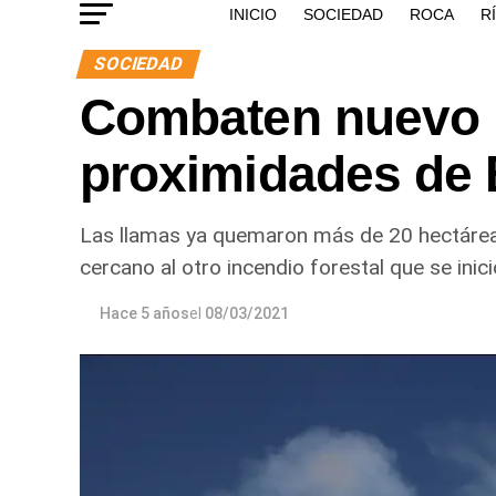
INICIO
SOCIEDAD
ROCA
R
SOCIEDAD
Combaten nuevo i
proximidades de 
Las llamas ya quemaron más de 20 hectáreas
cercano al otro incendio forestal que se inic
Hace 5 años
el
08/03/2021