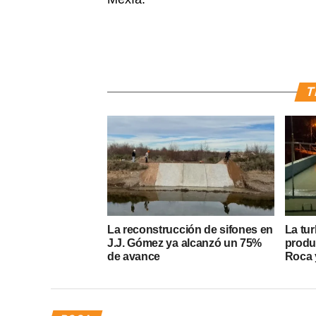
T
La reconstrucción de sifones en
La tur
J.J. Gómez ya alcanzó un 75%
produ
de avance
Roca y