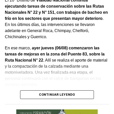
El 20° Distrito de
Vialidad Nacional continúa
ejecutando tareas de conservación sobre las Rutas
Nacionales N° 22 y N° 151, con trabajos de bacheo en
frío en los sectores que presentan mayor deterioro
.
En los últimos días, las intervenciones se llevaron
adelante en General Roca, Chimpay, Chelforó,
Chichinales y Guerrico.
En ese marco,
ayer jueves (06/08) comenzaron las
tareas de mejoras en la zona del Puente 83, sobre la
Ruta Nacional N° 22
. Allí se realiza el aporte de material
y la compactación de la calzada mediante una
motoniveladora. Una vez finalizada esa etapa, el
personal continuará con el calce de banquinas en los
sectores previstos.
CONTINUAR LEYENDO