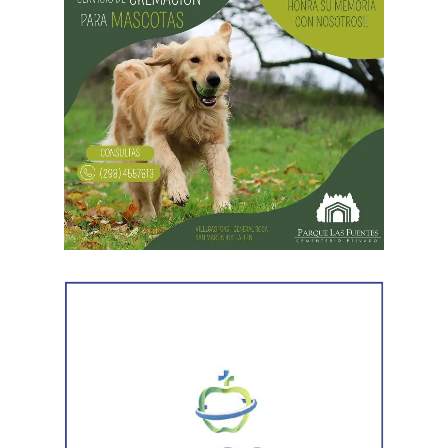
Desde Vialidad Nacional informaron que,
durante las
próximas semanas, el operativo de bacheo será
reforzado con dos nuevas cuadrillas de trabajo y dos
camiones bacheadores, lo que permitirá incrementar
el ritmo de ejecución y optimizar las tareas de
mantenimiento en distintos puntos del Alto Valle.
Por otra parte, el organismo avanza con el relevamiento
técnico que definirá los tramos de la Ruta Nacional N°
151 donde se aplicarán 5.000 toneladas de mezcla
asfáltica en caliente, una obra destinada a recuperar los
sectores más deteriorados y mejorar las condiciones de
transitabilidad.