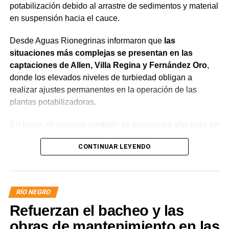
potabilización debido al arrastre de sedimentos y material
en suspensión hacia el cauce.
Desde Aguas Rionegrinas informaron que
las
situaciones más complejas se presentan en las
captaciones de Allen, Villa Regina y Fernández Oro
,
donde los elevados niveles de turbiedad obligan a
realizar ajustes permanentes en la operación de las
plantas potabilizadoras.
En tanto, el servicio también se encuentra afectado en
General Roca, Cipolletti y Balsa Las Perlas,
CONTINUAR LEYENDO
localidades donde podrían registrarse bajas de
presión o interrupciones temporales
mientras se
trabaja para sostener la producción de agua potable.
RÍO NEGRO
Por otra parte, en Gral. E. Godoy se registran valores de
Refuerzan el bacheo y las
turbiedad cercanos a 80 NTU, mientras que en
Chichinales rondan los 10 NTU. En ambos casos, las
obras de mantenimiento en las