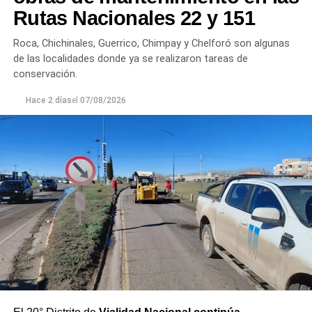
plantas continúan funcionando con monitoreo
Rutas Nacionales 22 y 151
permanente.
Roca, Chichinales, Guerrico, Chimpay y Chelforó son algunas
Los equipos técnicos de Aguas Rionegrinas mantienen
de las localidades donde ya se realizaron tareas de
un seguimiento constante de la evolución de la turbiedad
conservación.
para adecuar la producción de agua potable de acuerdo
Hace 2 días
el
07/08/2026
con las condiciones que presenta el río.