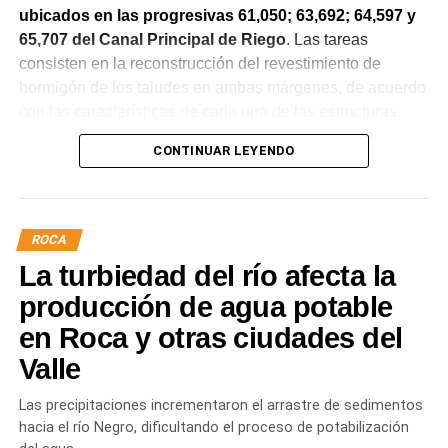
ubicados en las progresivas 61,050; 63,692; 64,597 y
65,707 del Canal Principal de Riego
. Las tareas
consisten en la reconstrucción del revestimiento de
hormigón de los taludes en ambas márgenes, de acuerdo
con las características de cada una de las estructuras.
CONTINUAR LEYENDO
La obra incluye la demolición de losas deterioradas, la
incorporación de suelo granular en los sectores que lo
requieren, la ejecución de un nuevo revestimiento de
hormigón reforzado con malla de acero y el sellado de
ROCA
juntas para mejorar la durabilidad de la infraestructura.
La turbiedad del río afecta la
Desde el DPA destacaron que esta intervención forma
producción de agua potable
parte del plan de mantenimiento y renovación de la
en Roca y otras ciudades del
infraestructura hídrica provincial, con el propósito de
Valle
optimizar la conducción del agua, preservar el Canal
Principal de Riego y brindar un servicio más eficiente y
Las precipitaciones incrementaron el arrastre de sedimentos
seguro para los productores del Alto Valle.
hacia el río Negro, dificultando el proceso de potabilización