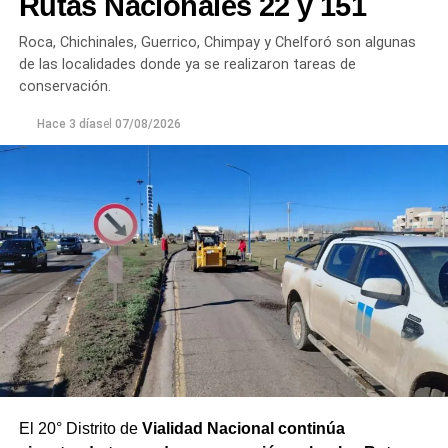
Rutas Nacionales 22 y 151
permanente.
Roca, Chichinales, Guerrico, Chimpay y Chelforó son algunas
Los equipos técnicos de Aguas Rionegrinas mantienen
de las localidades donde ya se realizaron tareas de
un seguimiento constante de la evolución de la turbiedad
conservación.
para adecuar la producción de agua potable de acuerdo
Hace 3 días
el
07/08/2026
con las condiciones que presenta el río.
El 20° Distrito de
Vialidad Nacional continúa