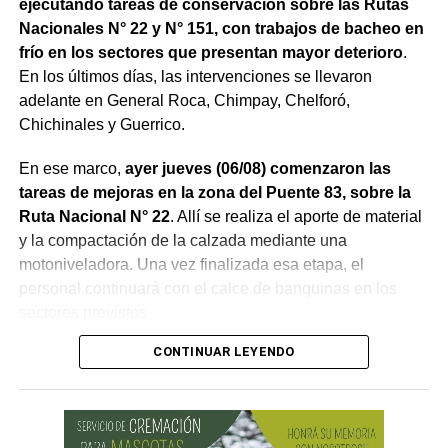
ejecutando tareas de conservación sobre las Rutas
Nacionales N° 22 y N° 151, con trabajos de bacheo en
frío en los sectores que presentan mayor deterioro
.
En los últimos días, las intervenciones se llevaron
adelante en General Roca, Chimpay, Chelforó,
Chichinales y Guerrico.
En ese marco,
ayer jueves (06/08) comenzaron las
tareas de mejoras en la zona del Puente 83, sobre la
Ruta Nacional N° 22
. Allí se realiza el aporte de material
y la compactación de la calzada mediante una
motoniveladora. Una vez finalizada esa etapa, el
personal continuará con el calce de banquinas en los
sectores previstos.
CONTINUAR LEYENDO