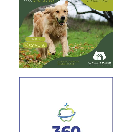
Desde Vialidad Nacional informaron que,
durante las
próximas semanas, el operativo de bacheo será
reforzado con dos nuevas cuadrillas de trabajo y dos
camiones bacheadores, lo que permitirá incrementar
el ritmo de ejecución y optimizar las tareas de
mantenimiento en distintos puntos del Alto Valle.
Por otra parte, el organismo avanza con el relevamiento
técnico que definirá los tramos de la Ruta Nacional N°
151 donde se aplicarán 5.000 toneladas de mezcla
asfáltica en caliente, una obra destinada a recuperar los
sectores más deteriorados y mejorar las condiciones de
transitabilidad.