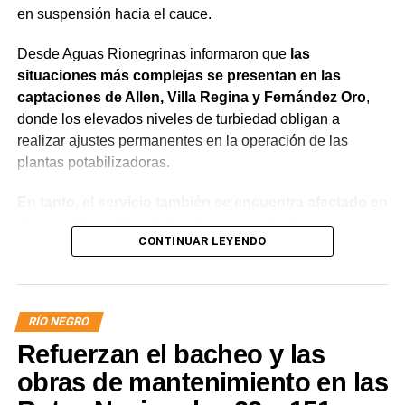
en suspensión hacia el cauce.
Desde Aguas Rionegrinas informaron que
las
situaciones más complejas se presentan en las
captaciones de Allen, Villa Regina y Fernández Oro
,
donde los elevados niveles de turbiedad obligan a
realizar ajustes permanentes en la operación de las
plantas potabilizadoras.
En tanto, el servicio también se encuentra afectado en
General Roca, Cipolletti y Balsa Las Perlas,
CONTINUAR LEYENDO
localidades donde podrían registrarse bajas de
presión o interrupciones temporales
mientras se
trabaja para sostener la producción de agua potable.
RÍO NEGRO
Por otra parte, en Gral. E. Godoy se registran valores de
Refuerzan el bacheo y las
turbiedad cercanos a 80 NTU, mientras que en
Chichinales rondan los 10 NTU. En ambos casos, las
obras de mantenimiento en las
plantas continúan funcionando con monitoreo