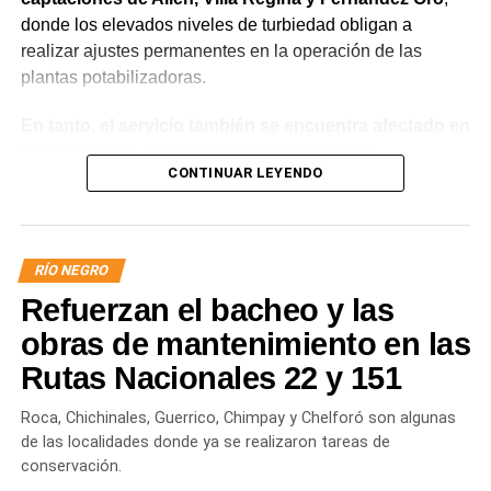
donde los elevados niveles de turbiedad obligan a
realizar ajustes permanentes en la operación de las
plantas potabilizadoras.
En tanto, el servicio también se encuentra afectado en
General Roca, Cipolletti y Balsa Las Perlas,
CONTINUAR LEYENDO
localidades donde podrían registrarse bajas de
presión o interrupciones temporales
mientras se
trabaja para sostener la producción de agua potable.
RÍO NEGRO
Por otra parte, en Gral. E. Godoy se registran valores de
Refuerzan el bacheo y las
turbiedad cercanos a 80 NTU, mientras que en
Chichinales rondan los 10 NTU. En ambos casos, las
obras de mantenimiento en las
plantas continúan funcionando con monitoreo
Rutas Nacionales 22 y 151
permanente.
Roca, Chichinales, Guerrico, Chimpay y Chelforó son algunas
Los equipos técnicos de Aguas Rionegrinas mantienen
de las localidades donde ya se realizaron tareas de
un seguimiento constante de la evolución de la turbiedad
conservación.
para adecuar la producción de agua potable de acuerdo