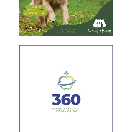
próximas semanas, el operativo de bacheo será
reforzado con dos nuevas cuadrillas de trabajo y dos
camiones bacheadores, lo que permitirá incrementar
el ritmo de ejecución y optimizar las tareas de
mantenimiento en distintos puntos del Alto Valle.
Por otra parte, el organismo avanza con el relevamiento
técnico que definirá los tramos de la Ruta Nacional N°
151 donde se aplicarán 5.000 toneladas de mezcla
asfáltica en caliente, una obra destinada a recuperar los
sectores más deteriorados y mejorar las condiciones de
transitabilidad.