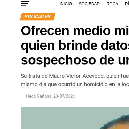
INICIO
SOCIEDAD
ROCA
R
POLICIALES
Ofrecen medio mi
quien brinde dato
sospechoso de u
Se trata de Mauro Víctor Acevedo, quien fue v
mismo día que ocurrió un homicidio en la loc
Hace 5 años
el
23/07/2021