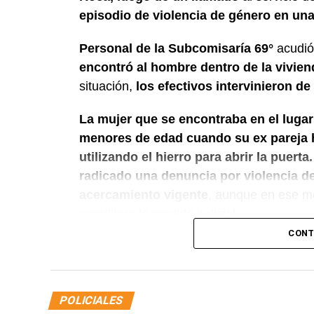
episodio de violencia de género en una 
Personal de la Subcomisaría 69°
acudió a
encontró al hombre dentro de la vivie
situación,
los efectivos intervinieron de
La mujer que se encontraba en el lugar
menores de edad cuando su ex pareja ha
utilizando el hierro para abrir la puerta.
radicado una denuncia por violencia de
acercamiento vigente
, aunque en ese m
acreditara la medida judicial.
CONT
Luego de controlar la situación, el persona
Criminalística para realizar las diligenci
informó lo ocurrido a la autoridad judicial
POLICIALES