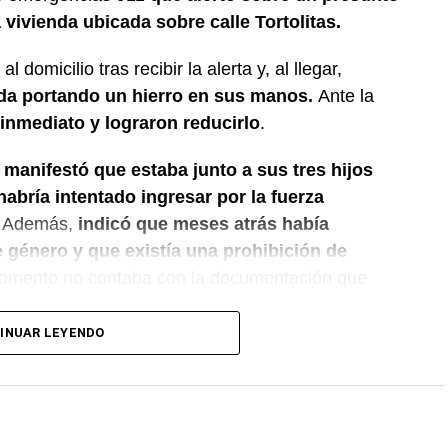
vivienda ubicada sobre calle Tortolitas.
l domicilio tras recibir la alerta y, al llegar,
nda portando un hierro en sus manos.
Ante la
 inmediato y lograron reducirlo
.
 manifestó que estaba junto a sus tres hijos
bría intentado ingresar por la fuerza
Además,
indicó que meses atrás había
 género y que existía una prohibición de
omento no contaba con la documentación que
INUAR LEYENDO
l policial dio intervención al Gabinete de
as correspondientes en la vivienda. También se
 interviniente, que dispuso las medidas a seguir.