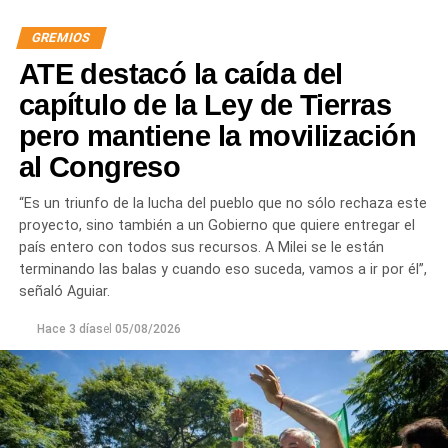
mayoría de la sociedad».
GREMIOS
«Lo demuestran las encuestas, a Milei se le están
ATE destacó la caída del
terminando las balas. Tiene que saber que empezamos a
ir por él», sentenció Aguiar.
capítulo de la Ley de Tierras
pero mantiene la movilización
Las movilizaciones además se replicarán en todas las
al Congreso
provincias en el marco de la Jornada Nacional de
Lucha
dispuesta por el sindicato estatal en reclamo por
“Es un triunfo de la lucha del pueblo que no sólo rechaza este
«reapertura de paritarias y urgente recomposición salarial
proyecto, sino también a un Gobierno que quiere entregar el
y de jubilaciones; rechazo al vaciamiento de los
país entero con todos sus recursos. A Milei se le están
organismos públicos; pase a planta permanente de todas
terminando las balas y cuando eso suceda, vamos a ir por él”,
las y los trabajadores precarizados; rechazo a las
señaló Aguiar.
privatizaciones de empresas públicas; reincorporación de
todas las y los trabajadores despedidos; restitución de los
Hace 3 días
el
05/08/2026
fondos adeudados a las provincias y FGS de la ANSES; y
rechazo a la armonización de las Cajas Previsionales
Provinciales».