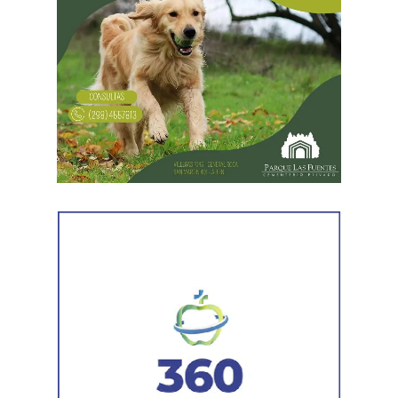
empresarios y aumentar sus márgenes de rentabilidad a
partir de una mayor explotación. Jornadas más extensas
y salarios más bajos», dijo el secretario general de ATE,
Rodolfo Aguiar, al iniciar la exposición por parte del
FreSU, que solicitó la audiencia junto con el Centro de
Estudios Legales y Sociales (CELS) y el Sindicato de
Prensa de Buenos Aires (SiPreBA). Participaron también
representantes de la Asociación de Abogados
Laboralistas, Mariana Amartino y Matías Cremonte, y el
presidente de la Asociación Nacional de Jueces del
Trabajo (ANJUT), Juan Orsini.
Agregó que «aquello que sostuvo la OIT sobre que el
trabajo no es una mercancía se transformó en letra
muerta. Con esta reforma, estamos frente a un régimen de
compraventa de la fuerza de trabajo. En la Argentina,
enfrentamos un ataque al Estado de Derecho, a la
democracia, a la Constitución Nacional y al sistema
interamericano de derechos humanos. Por eso es que