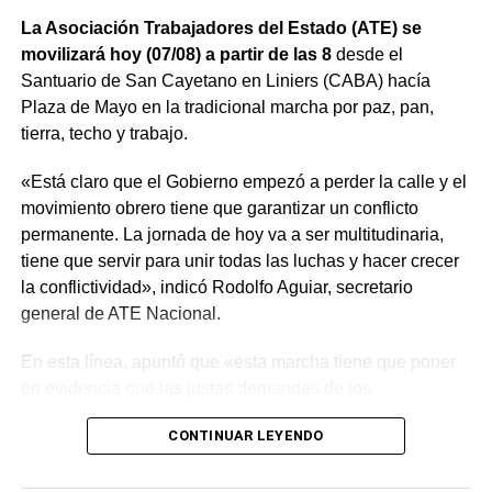
La Asociación Trabajadores del Estado (ATE) se
movilizará hoy (07/08) a partir de las 8
desde el
Santuario de San Cayetano en Liniers (CABA) hacía
Plaza de Mayo en la tradicional marcha por paz, pan,
tierra, techo y trabajo.
«Está claro que el Gobierno empezó a perder la calle y el
movimiento obrero tiene que garantizar un conflicto
permanente. La jornada de hoy va a ser multitudinaria,
tiene que servir para unir todas las luchas y hacer crecer
la conflictividad», indicó Rodolfo Aguiar, secretario
general de ATE Nacional.
En esta línea, apuntó que «esta marcha tiene que poner
en evidencia que las justas demandas de los
trabajadores, jubilados y los sectores populares no
CONTINUAR LEYENDO
encuentran respuestas, y que el gobierno es el exclusivo
responsable de la angustia en la que está sumida la