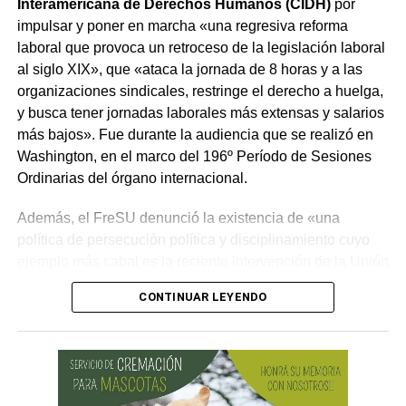
Interamericana de Derechos Humanos (CIDH)
por
impulsar y poner en marcha «una regresiva reforma
laboral que provoca un retroceso de la legislación laboral
al siglo XIX», que «ataca la jornada de 8 horas y a las
organizaciones sindicales, restringe el derecho a huelga,
y busca tener jornadas laborales más extensas y salarios
más bajos». Fue durante la audiencia que se realizó en
Washington, en el marco del 196º Período de Sesiones
Ordinarias del órgano internacional.
Además, el FreSU denunció la existencia de «una
política de persecución política y disciplinamiento cuyo
ejemplo más cabal es la reciente intervención de la Unión
Obrera Metalúrgica (UOM) y la persecución mediática,
CONTINUAR LEYENDO
gremial, jurídica y personal» desplegada por funcionarios
del gobierno contra el secretario general de Pilotos
(APLA), Pablo Biró.
«El espíritu de esta reforma es beneficiar sólo a los