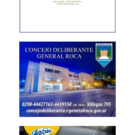
esta comisión debe actuar».
Luego, la secretaria general de Conadu, Clara Chevalier,
precisó que, como parte de esa política de destrucción de
los derechos laborales, «el gobierno nacional produjo
una desregulación de los precios fundamentales para la
vida, como las tarifas de transporte, telefonía celular,
internet, luz y gas. Todo eso produjo una caída del salario
que tiene un impacto directo e indirecto sobre las
mujeres».
«Estamos viviendo una brutal disputa por el tiempo.
Mientras la reforma laboral ataca una de las conquistas
fundacionales como la jornada de 8 horas, instalando un
banco de horas flexible, que borra los límites entre lo
personal y lo laboral, debemos recurrir a varios empleos
para poder sostener la vida», dijo Chevalier y subrayó
que «esta pobreza de tiempo impacta de manera
asimétrica sobre las mujeres, provoca una crisis sobre los