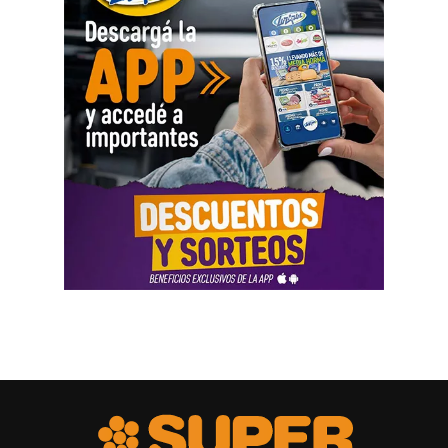
cuidados y desorganiza los hogares».
Al abordar la persecución política a sindicalistas y
sindicatos, Biró sostuvo que «el Estado me ha iniciado
una persecución mediática, gremial, jurídica y personal
por ser el secretario general de la Asociación de Pilotos.
Se trata de una campaña abierta y pública de difamación
llevada adelante por funcionarios del gobierno, utilizando
la aplicación Mi Argentina o las carteleras de las
estaciones terminales. Usaron todos los recursos del
Estado. Me imputaron delitos penales, me hicieron saber
que perseguían a mi familia, a mi mujer y a mis hijas, y
tuve que presentar un habeas corpus preventivo».
Biró también señaló que «el gobierno impulsó denuncias
y multas multimillonarias contras organizaciones
sindicales como las que hicieron a los compañeros de La
Fraternidad, la UTA, la Asociación de Personal
Aeronáutico o las acciones judiciales contra 170