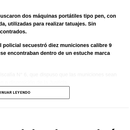
buscaron dos máquinas portátiles tipo pen, con
, utilizadas para realizar tatuajes. Sin
contrados.
l policial secuestró diez municiones calibre 9
e se encontraban dentro de un estuche marca
 Fiscalía N° 6, que dispuso que las municiones sean
 a disposición de la Justicia.
INUAR LEYENDO