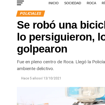
INICIO
SOCIEDAD
ROCA
R
POLICIALES
Se robó una bicic
lo persiguieron, l
golpearon
Fue en pleno centro de Roca. Llegó la Policía
ambiente delictivo.
Hace 5 años
el
13/10/2021