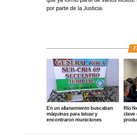
que ya formó parte de varios ilícito
por parte de la Justicia.
T
En un allanamiento buscaban
Río N
máquinas para tatuar y
clave 
encontraron municiones
produ