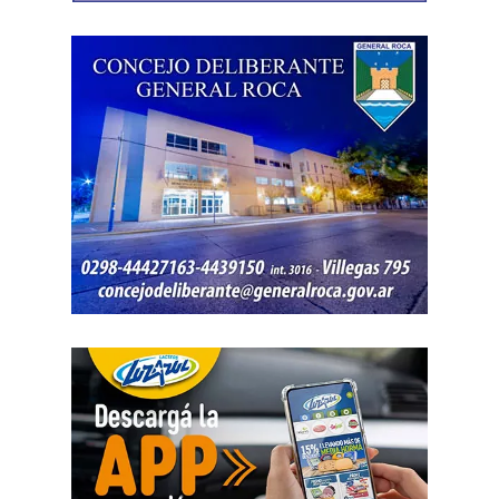
también
fue hallada la bolsa con el dinero en efectivo
denunciado como robado
.
Posteriormente, el inmueble fue preservado para la
intervención del Gabinete de Criminalística, que realizó
las pericias correspondientes. Otros elementos
encontrados quedaron bajo resguardo para determinar su
procedencia.
Por disposición de la Fiscalía de turno, ambos hombres
permanecen detenidos en el marco de una causa por
robo.