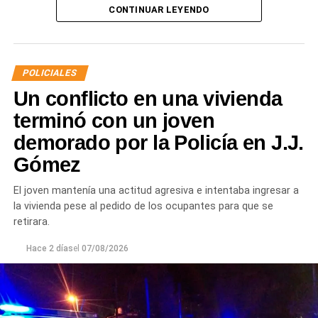
Tras el hallazgo, se dio intervención a la Fiscalía N° 6,
CONTINUAR LEYENDO
que dispuso que las municiones sean remitidas en
calidad de secuestro y queden a disposición de la
Justicia.
POLICIALES
Un conflicto en una vivienda
terminó con un joven
demorado por la Policía en J.J.
Gómez
El joven mantenía una actitud agresiva e intentaba ingresar a
la vivienda pese al pedido de los ocupantes para que se
retirara.
Hace 2 días
el
07/08/2026