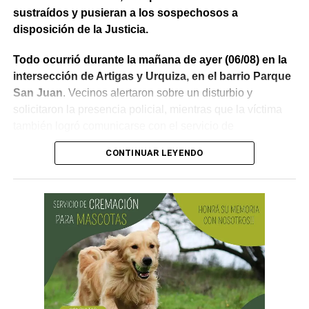
sustraídos y pusieran a los sospechosos a
disposición de la Justicia.
Todo ocurrió durante la mañana de ayer (06/08) en la
intersección de Artigas y Urquiza, en el barrio Parque
San Juan
. Vecinos alertaron sobre un disturbio y
solicitaron la presencia policial, mientras que la víctima
también logró comunicarse con el servicio de
emergencias para informar lo que estaba ocurriendo.
CONTINUAR LEYENDO
Al llegar, los efectivos encontraron a la víctima reteniendo
a uno de los sospechosos. Según relató,
ambos
hombres le habían sustraído una bolsa con dinero en
efectivo y dos teléfonos celulares. En el lugar se
recuperó parte de los bienes robados y se detuvo al
primer involucrado.
En forma paralela,
otra comisión policial se dirigió a
una vivienda ubicada en el barrio Villa Obrera,