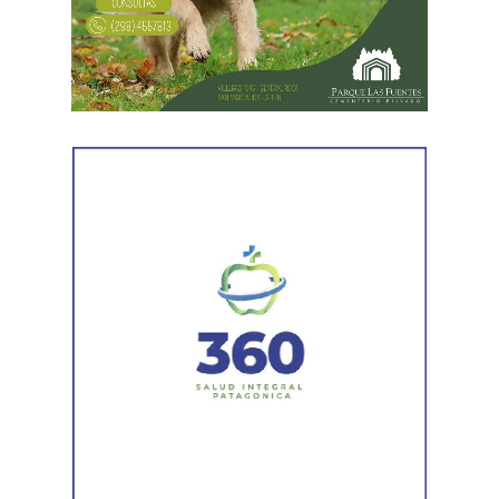
señalada por la víctima. Allí se identificó al segundo
sospechoso
y se llevaron adelante distintas diligencias
en el marco de la investigación.
Durante el procedimiento, el personal encontró el teléfono
celular que permanecía desaparecido, oculto en el
acceso a la vivienda. El aparato fue reconocido por la
víctima, quien presentó la documentación
correspondiente para acreditar su propiedad. Además,