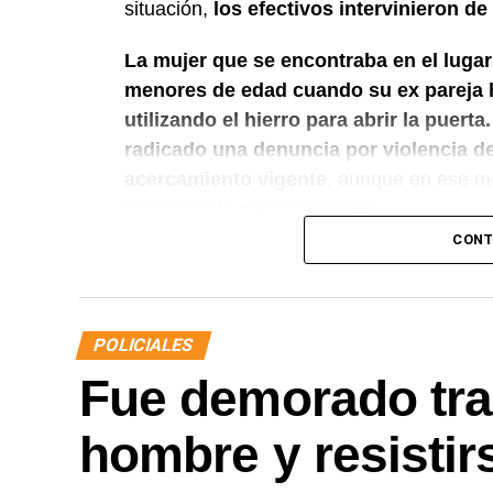
situación,
los efectivos intervinieron de
La mujer que se encontraba en el lugar
menores de edad cuando su ex pareja ha
utilizando el hierro para abrir la puerta.
radicado una denuncia por violencia de
acercamiento vigente
, aunque en ese m
acreditara la medida judicial.
CONT
Luego de controlar la situación, el persona
Criminalística para realizar las diligenci
informó lo ocurrido a la autoridad judicial
POLICIALES
Finalmente,
el hombre quedó detenido e
Fue demorado tra
delitos de daños y desobediencia judic
verificación de la medida de restricción d
hombre y resistirs