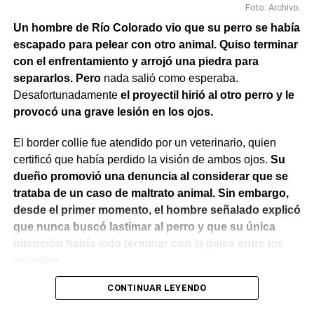
Foto: Archivo.
Un hombre de Río Colorado vio que su perro se había
escapado para pelear con otro animal. Quiso terminar
con el enfrentamiento y arrojó una piedra para
separarlos. Pero
nada salió como esperaba.
Desafortunadamente
el proyectil hirió al otro perro y le
provocó una grave lesión en los ojos.
El border collie fue atendido por un veterinario, quien
certificó que había perdido la visión de ambos ojos.
Su
dueño promovió una denuncia al considerar que se
trataba de un caso de maltrato animal. Sin embargo,
desde el primer momento, el hombre señalado explicó
que nunca buscó lastimar al perro y que su única
intención había sido terminar con la pelea entre los
animales.
CONTINUAR LEYENDO
El Juzgado de Paz analizó el caso y resolvió desestimar
la denuncia y archivar las actuaciones. La jueza concluyó