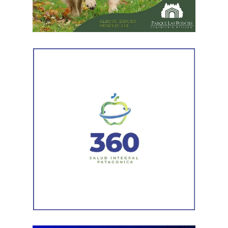
empresarial.
También registró vehículos a su nombre.
Luego llegaron los datos de la Municipalidad de
Cipolletti. Los registros indicaron la existencia de una
habilitación comercial vigente para un establecimiento
gastronómico y señalaron su participación como socio
gerente en una sociedad. Otro informe municipal dio
cuenta de antecedentes vinculados con inmuebles y
permisos comerciales.
La Agencia de Recaudación y Control Aduanero sumó
más piezas. Según la sentencia,
el progenitor aparecía
registrado como socio, gerente o administrador en
distintas firmas. A esa información se agregó un
contrato de franquicia para la explotación de un local
comercial. La documentación acreditó vínculos con
sociedades, comercios y emprendimientos. Sin
embargo, el expediente no permitió determinar con
exactitud cuánto dinero generaban esas actividades