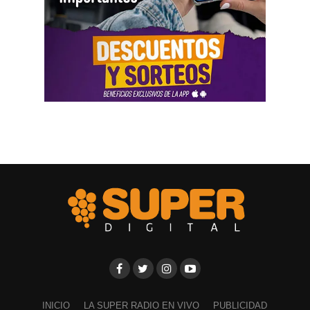
testimonio mencionó la relación del progenitor con una
empresa que ocupaba un inmueble comercial.
Aun con ese conjunto de pruebas, la jueza señaló que
faltó documentación contable específica. También
sostuvo que el progenitor estaba en mejores condiciones
de presentar información precisa sobre sus ingresos, su
patrimonio y las ganancias de las sociedades.
El fallo aplicó el criterio de las cargas probatorias
dinámicas. Según la resolución, ese principio impone el
deber de aportar la prueba a quien cuenta con mejores
posibilidades técnicas o materiales para hacerlo.
La jueza fijó una cuota alimentaria equivalente a ocho
salarios mínimos, vitales y móviles. También ordenó que
se practique una liquidación por los períodos anteriores,
con deducción de los pagos ya realizados.
INICIO
LA SUPER RADIO EN VIVO
PUBLICIDAD