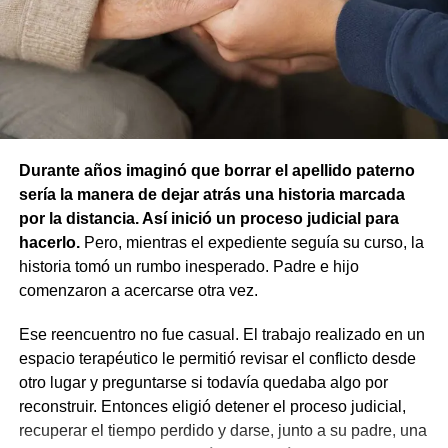
animal.
La resolución también descartó la figura de custodia de
animales, ya que esa infracción solo se configura cuando
un animal causa lesiones a una persona por falta de
cuidados de su dueño. En este caso, el daño recayó
sobre otro animal, por lo que esa norma tampoco
Durante años imaginó que borrar el apellido paterno
resultaba aplicable.
sería la manera de dejar atrás una historia marcada
por la distancia. Así inició un proceso judicial para
El fallo aclaró que el archivo de la causa
hacerlo.
Pero, mientras el expediente seguía su curso, la
contravencional no impide que el dueño del perro
historia tomó un rumbo inesperado. Padre e hijo
lesionado reclame por la vía civil una indemnización
comenzaron a acercarse otra vez.
por los daños que considere haber sufrido.
Ese reencuentro no fue casual. El trabajo realizado en un
espacio terapéutico le permitió revisar el conflicto desde
otro lugar y preguntarse si todavía quedaba algo por
reconstruir. Entonces eligió detener el proceso judicial,
recuperar el tiempo perdido y darse, junto a su padre, una