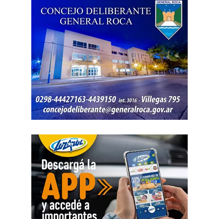
ni qué parte correspondía al progenitor.
La jueza también examinó una certificación contable que
él mismo presentó. Ese documento informó un promedio
de ingresos durante un período determinado y consignó
una relación laboral con una de las empresas. El fallo
aclaró que esos datos no reflejaban necesariamente la
totalidad de los recursos, ya que existían otras
participaciones comerciales acreditadas en la causa.
El informe bancario añadió otro elemento. La cuenta
registró variaciones importantes entre ingresos, egresos y
saldos durante varios meses. La sentencia tomó esos
movimientos como parte del análisis patrimonial, aunque
no los consideró suficientes para establecer por sí solos
una cifra definitiva.
Las declaraciones testimoniales completaron el cuadro.
Varias personas hablaron sobre locales gastronómicos,
viajes al exterior, vehículos y nivel de vida. Otro