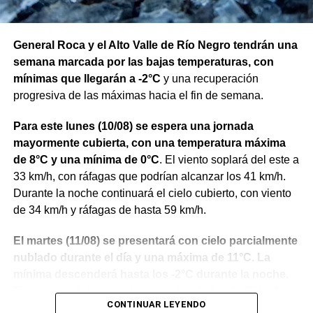
General Roca y el Alto Valle de Río Negro tendrán una
semana marcada por las bajas temperaturas, con
mínimas que llegarán a -2°C
y una recuperación
progresiva de las máximas hacia el fin de semana.
Para este lunes (10/08) se espera una jornada
mayormente cubierta, con una temperatura máxima
de 8°C y una mínima de 0°C
. El viento soplará del este a
33 km/h, con ráfagas que podrían alcanzar los 41 km/h.
Durante la noche continuará el cielo cubierto, con viento
de 34 km/h y ráfagas de hasta 59 km/h.
El martes (11/08) se presentará con cielo parcialmente
nublado durante el día y una máxima de 11°C. La
mínima descenderá hasta los -2°C durante la noche
.
El viento será del noreste, con velocidades de 37 km/h y
CONTINUAR LEYENDO
ráfagas de hasta 54 km/h durante el día.