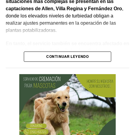
situaciones más complejas se presentan en las
captaciones de Allen, Villa Regina y Fernández Oro
,
donde los elevados niveles de turbiedad obligan a
realizar ajustes permanentes en la operación de las
plantas potabilizadoras.
En tanto, el servicio también se encuentra afectado en
General Roca, Cipolletti y Balsa Las Perlas,
CONTINUAR LEYENDO
localidades donde podrían registrarse bajas de
presión o interrupciones temporales
mientras se
trabaja para sostener la producción de agua potable.
Por otra parte, en Gral. E. Godoy se registran valores de
turbiedad cercanos a 80 NTU, mientras que en
Chichinales rondan los 10 NTU. En ambos casos, las
plantas continúan funcionando con monitoreo
permanente.
Los equipos técnicos de Aguas Rionegrinas mantienen