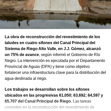
Finalmente,
el sábado (15/08) será la jornada más
templada del período, con una máxima de 14°C y una
mínima de 2°C
. El cielo permanecerá cubierto durante el
día y la noche, mientras que el viento será más leve, con
17 km/h durante el día y 8 km/h durante la noche.
La obra de reconstrucción del revestimiento de los
taludes en cuatro sifones del Canal Principal del
Sistema de Riego Alto Valle, en J.J. Gómez, alcanzó
un 75% de avance
, según informó el Gobierno de Río
Negro. La intervención es ejecutada por el Departamento
Provincial de Aguas (DPA) y tiene como objetivo
fortalecer una infraestructura clave para la distribución del
agua destinada al riego.
Los trabajos se desarrollan sobre los sifones
ubicados en las progresivas 61,050; 63,692; 64,597 y
65,707 del Canal Principal de Riego
. Las tareas
consisten en la reconstrucción del revestimiento de