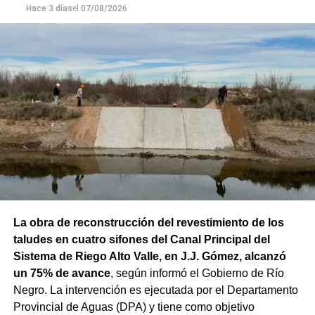
Hace 3 días
el
07/08/2026
El viernes (14/08) continuará con temperaturas en
ascenso, con una máxima de 13°C y una mínima de 2°C.
Se espera cielo mayormente cubierto durante el día y
cubierto durante la noche, con vientos del este de hasta
20 km/h y ráfagas de 35 km/h.
Finalmente,
el sábado (15/08) será la jornada más
templada del período, con una máxima de 14°C y una
mínima de 2°C
. El cielo permanecerá cubierto durante el
día y la noche, mientras que el viento será más leve, con
17 km/h durante el día y 8 km/h durante la noche.
La obra de reconstrucción del revestimiento de los
taludes en cuatro sifones del Canal Principal del
Sistema de Riego Alto Valle, en J.J. Gómez, alcanzó
un 75% de avance
, según informó el Gobierno de Río
Negro. La intervención es ejecutada por el Departamento
Provincial de Aguas (DPA) y tiene como objetivo