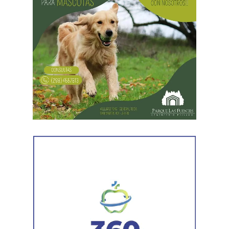
Por otra parte, en Gral. E. Godoy se registran valores de
turbiedad cercanos a 80 NTU, mientras que en
Chichinales rondan los 10 NTU. En ambos casos, las
plantas continúan funcionando con monitoreo
permanente.
Los equipos técnicos de Aguas Rionegrinas mantienen
un seguimiento constante de la evolución de la turbiedad
para adecuar la producción de agua potable de acuerdo
con las condiciones que presenta el río.