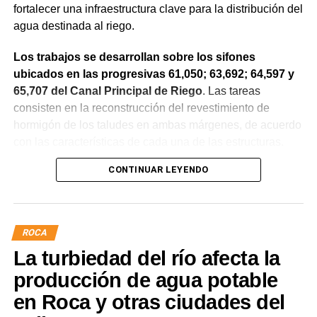
fortalecer una infraestructura clave para la distribución del
agua destinada al riego.
Los trabajos se desarrollan sobre los sifones
ubicados en las progresivas 61,050; 63,692; 64,597 y
65,707 del Canal Principal de Riego
. Las tareas
consisten en la reconstrucción del revestimiento de
hormigón de los taludes en ambas márgenes, de acuerdo
con las características de cada una de las estructuras.
CONTINUAR LEYENDO
La obra incluye la demolición de losas deterioradas, la
incorporación de suelo granular en los sectores que lo
requieren, la ejecución de un nuevo revestimiento de
hormigón reforzado con malla de acero y el sellado de
ROCA
juntas para mejorar la durabilidad de la infraestructura.
La turbiedad del río afecta la
Desde el DPA destacaron que esta intervención forma
producción de agua potable
parte del plan de mantenimiento y renovación de la
en Roca y otras ciudades del
infraestructura hídrica provincial, con el propósito de