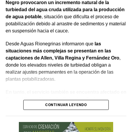
Negro provocaron un incremento natural de la
turbiedad del agua cruda utilizada para la producción
de agua potable
, situación que dificulta el proceso de
potabilización debido al arrastre de sedimentos y material
en suspensión hacia el cauce.
Desde Aguas Rionegrinas informaron que
las
situaciones más complejas se presentan en las
captaciones de Allen, Villa Regina y Fernández Oro
,
donde los elevados niveles de turbiedad obligan a
realizar ajustes permanentes en la operación de las
plantas potabilizadoras.
En tanto, el servicio también se encuentra afectado en
General Roca, Cipolletti y Balsa Las Perlas,
CONTINUAR LEYENDO
localidades donde podrían registrarse bajas de
presión o interrupciones temporales
mientras se
trabaja para sostener la producción de agua potable.