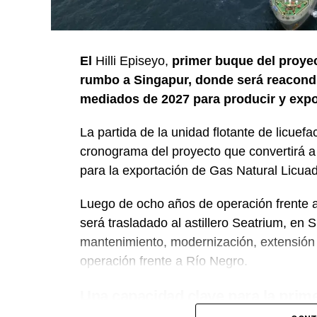
El
Hilli Episeyo,
primer buque del proye
rumbo a Singapur, donde será reacondi
mediados de 2027 para producir y expo
La partida de la unidad flotante de licue
cronograma del proyecto que convertirá a 
para la exportación de Gas Natural Licua
Luego de ocho años de operación frente 
será trasladado al astillero Seatrium, en S
mantenimiento, modernización, extensión d
operación frente a Río Negro.
Una capacidad clave para la prim