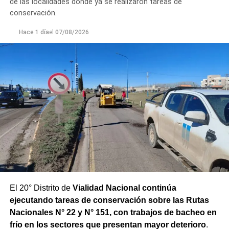
de las localidades donde ya se realizaron tareas de
un seguimiento constante de la evolución de la turbiedad
conservación.
para adecuar la producción de agua potable de acuerdo
Hace 1 día
el
07/08/2026
con las condiciones que presenta el río.
El 20° Distrito de
Vialidad Nacional continúa
ejecutando tareas de conservación sobre las Rutas
Nacionales N° 22 y N° 151, con trabajos de bacheo en
frío en los sectores que presentan mayor deterioro
.