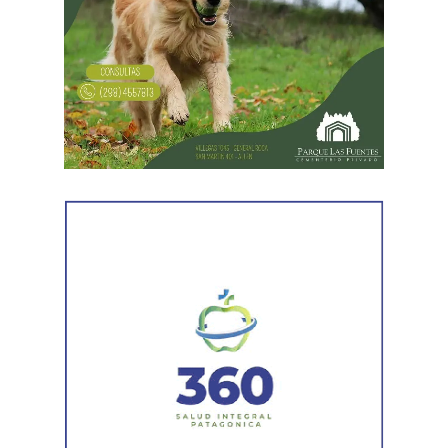
Desde Vialidad Nacional informaron que,
durante las
próximas semanas, el operativo de bacheo será
reforzado con dos nuevas cuadrillas de trabajo y dos
camiones bacheadores, lo que permitirá incrementar
el ritmo de ejecución y optimizar las tareas de
mantenimiento en distintos puntos del Alto Valle.
Por otra parte, el organismo avanza con el relevamiento
técnico que definirá los tramos de la Ruta Nacional N°
151 donde se aplicarán 5.000 toneladas de mezcla
asfáltica en caliente, una obra destinada a recuperar los
sectores más deteriorados y mejorar las condiciones de
transitabilidad.