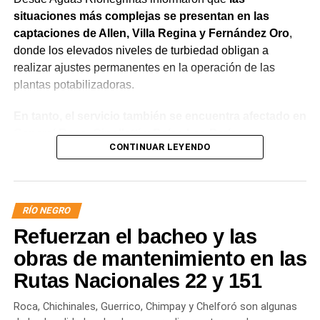
situaciones más complejas se presentan en las
captaciones de Allen, Villa Regina y Fernández Oro
,
donde los elevados niveles de turbiedad obligan a
realizar ajustes permanentes en la operación de las
plantas potabilizadoras.
En tanto, el servicio también se encuentra afectado en
General Roca, Cipolletti y Balsa Las Perlas,
CONTINUAR LEYENDO
localidades donde podrían registrarse bajas de
presión o interrupciones temporales
mientras se
trabaja para sostener la producción de agua potable.
RÍO NEGRO
Por otra parte, en Gral. E. Godoy se registran valores de
Refuerzan el bacheo y las
turbiedad cercanos a 80 NTU, mientras que en
Chichinales rondan los 10 NTU. En ambos casos, las
obras de mantenimiento en las
plantas continúan funcionando con monitoreo
Rutas Nacionales 22 y 151
permanente.
Roca, Chichinales, Guerrico, Chimpay y Chelforó son algunas
Los equipos técnicos de Aguas Rionegrinas mantienen