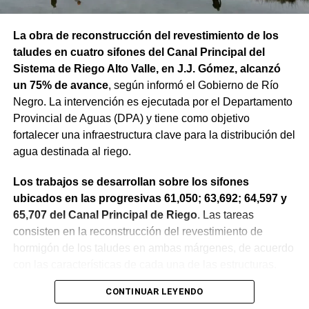
La obra de reconstrucción del revestimiento de los
taludes en cuatro sifones del Canal Principal del
Sistema de Riego Alto Valle, en J.J. Gómez, alcanzó
un 75% de avance
, según informó el Gobierno de Río
Negro. La intervención es ejecutada por el Departamento
Provincial de Aguas (DPA) y tiene como objetivo
fortalecer una infraestructura clave para la distribución del
agua destinada al riego.
Los trabajos se desarrollan sobre los sifones
ubicados en las progresivas 61,050; 63,692; 64,597 y
65,707 del Canal Principal de Riego
. Las tareas
consisten en la reconstrucción del revestimiento de
hormigón de los taludes en ambas márgenes, de acuerdo
con las características de cada una de las estructuras.
CONTINUAR LEYENDO
La obra incluye la demolición de losas deterioradas, la