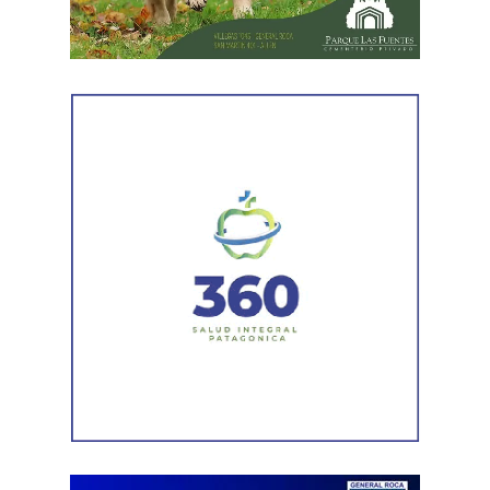
el ritmo de ejecución y optimizar las tareas de
mantenimiento en distintos puntos del Alto Valle.
Por otra parte, el organismo avanza con el relevamiento
técnico que definirá los tramos de la Ruta Nacional N°
151 donde se aplicarán 5.000 toneladas de mezcla
asfáltica en caliente, una obra destinada a recuperar los
sectores más deteriorados y mejorar las condiciones de
transitabilidad.