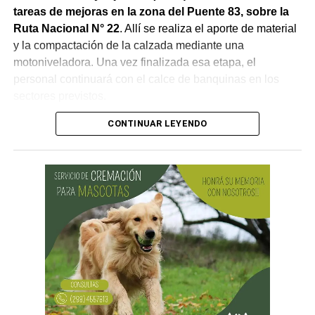
tareas de mejoras en la zona del Puente 83, sobre la
Ruta Nacional N° 22
. Allí se realiza el aporte de material
y la compactación de la calzada mediante una
motoniveladora. Una vez finalizada esa etapa, el
personal continuará con el calce de banquinas en los
sectores previstos.
CONTINUAR LEYENDO
Desde Vialidad Nacional informaron que,
durante las
próximas semanas, el operativo de bacheo será
reforzado con dos nuevas cuadrillas de trabajo y dos
camiones bacheadores, lo que permitirá incrementar