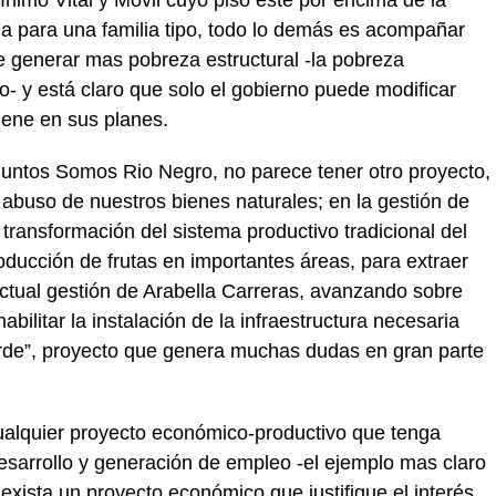
ínimo Vital y Móvil cuyo piso este por encima de la
a para una familia tipo, todo lo demás es acompañar
de generar mas pobreza estructural -la pobreza
o- y está claro que solo el gobierno puede modificar
iene en sus planes.
Juntos Somos Rio Negro, no parece tener otro proyecto,
abuso de nuestros bienes naturales; en la gestión de
transformación del sistema productivo tradicional del
roducción de frutas en importantes áreas, para extraer
 actual gestión de Arabella Carreras, avanzando sobre
abilitar la instalación de la infraestructura necesaria
erde”, proyecto que genera muchas dudas en gran parte
cualquier proyecto económico-productivo que tenga
desarrollo y generación de empleo -el ejemplo mas claro
exista un proyecto económico que justifique el interés