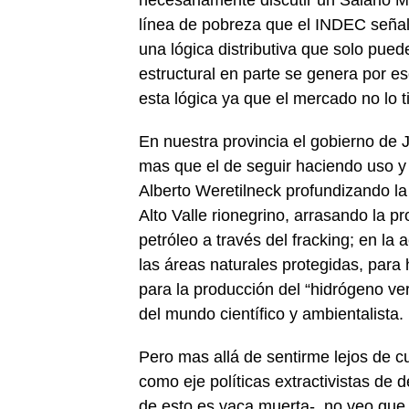
necesariamente discutir un Salario M
línea de pobreza que el INDEC señal
una lógica distributiva que solo pue
estructural en parte se genera por es
esta lógica ya que el mercado no lo t
En nuestra provincia el gobierno de 
mas que el de seguir haciendo uso y 
Alberto Weretilneck profundizando la 
Alto Valle rionegrino, arrasando la p
petróleo a través del fracking; en la
las áreas naturales protegidas, para h
para la producción del “hidrógeno v
del mundo científico y ambientalista.
Pero mas allá de sentirme lejos de 
como eje políticas extractivistas de 
de esto es vaca muerta-, no veo que 