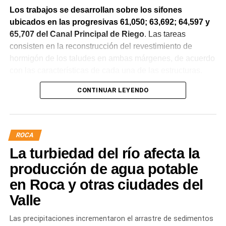
Los trabajos se desarrollan sobre los sifones
ubicados en las progresivas 61,050; 63,692; 64,597 y
65,707 del Canal Principal de Riego
. Las tareas
consisten en la reconstrucción del revestimiento de
hormigón de los taludes en ambas márgenes, de acuerdo
con las características de cada una de las estructuras.
CONTINUAR LEYENDO
La obra incluye la demolición de losas deterioradas, la
incorporación de suelo granular en los sectores que lo
requieren, la ejecución de un nuevo revestimiento de
hormigón reforzado con malla de acero y el sellado de
ROCA
juntas para mejorar la durabilidad de la infraestructura.
La turbiedad del río afecta la
Desde el DPA destacaron que esta intervención forma
producción de agua potable
parte del plan de mantenimiento y renovación de la
en Roca y otras ciudades del
infraestructura hídrica provincial, con el propósito de
Valle
optimizar la conducción del agua, preservar el Canal
Principal de Riego y brindar un servicio más eficiente y
Las precipitaciones incrementaron el arrastre de sedimentos
seguro para los productores del Alto Valle.