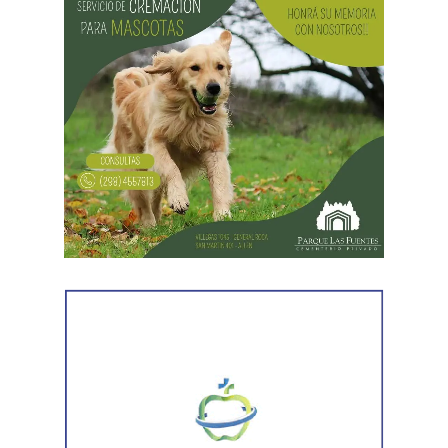
Desde Vialidad Nacional informaron que,
durante las
próximas semanas, el operativo de bacheo será
reforzado con dos nuevas cuadrillas de trabajo y dos
camiones bacheadores, lo que permitirá incrementar
el ritmo de ejecución y optimizar las tareas de
mantenimiento en distintos puntos del Alto Valle.
Por otra parte, el organismo avanza con el relevamiento
técnico que definirá los tramos de la Ruta Nacional N°
151 donde se aplicarán 5.000 toneladas de mezcla
asfáltica en caliente, una obra destinada a recuperar los
sectores más deteriorados y mejorar las condiciones de
transitabilidad.