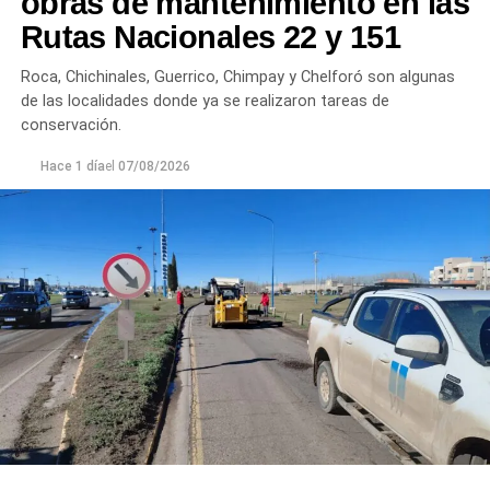
obras de mantenimiento en las
plantas continúan funcionando con monitoreo
Rutas Nacionales 22 y 151
permanente.
Roca, Chichinales, Guerrico, Chimpay y Chelforó son algunas
Los equipos técnicos de Aguas Rionegrinas mantienen
de las localidades donde ya se realizaron tareas de
un seguimiento constante de la evolución de la turbiedad
conservación.
para adecuar la producción de agua potable de acuerdo
Hace 1 día
el
07/08/2026
con las condiciones que presenta el río.