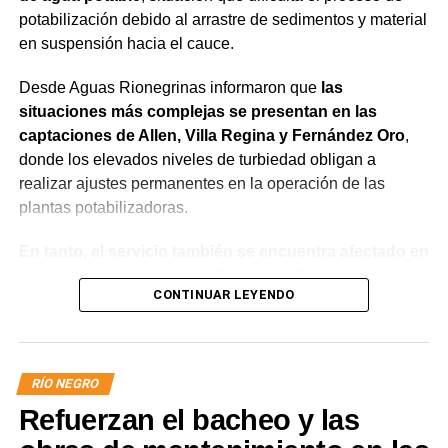
potabilización debido al arrastre de sedimentos y material
en suspensión hacia el cauce.
Desde Aguas Rionegrinas informaron que
las
situaciones más complejas se presentan en las
captaciones de Allen, Villa Regina y Fernández Oro
,
donde los elevados niveles de turbiedad obligan a
realizar ajustes permanentes en la operación de las
plantas potabilizadoras.
En tanto, el servicio también se encuentra afectado en
General Roca, Cipolletti y Balsa Las Perlas,
CONTINUAR LEYENDO
localidades donde podrían registrarse bajas de
presión o interrupciones temporales
mientras se
trabaja para sostener la producción de agua potable.
RÍO NEGRO
Por otra parte, en Gral. E. Godoy se registran valores de
Refuerzan el bacheo y las
turbiedad cercanos a 80 NTU, mientras que en
Chichinales rondan los 10 NTU. En ambos casos, las