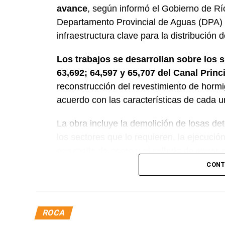
avance
, según informó el Gobierno de Rí
Departamento Provincial de Aguas (DPA) y
infraestructura clave para la distribución 
Los trabajos se desarrollan sobre los 
63,692; 64,597 y 65,707 del Canal Princ
reconstrucción del revestimiento de horm
acuerdo con las características de cada u
La obra incluye la demolición de losas det
los sectores que lo requieren, la ejecuci
con malla de acero y el sellado de juntas p
CONT
Desde el DPA destacaron que esta interve
renovación de la infraestructura hídrica pr
conducción del agua, preservar el Canal P
ROCA
eficiente y seguro para los productores del