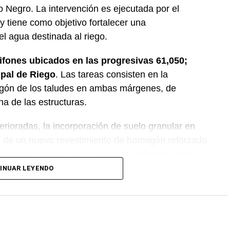
o Negro. La intervención es ejecutada por el
 tiene como objetivo fortalecer una
del agua destinada al riego.
sifones ubicados en las progresivas 61,050;
ipal de Riego
. Las tareas consisten en la
igón de los taludes en ambas márgenes, de
na de las estructuras.
erioradas, la incorporación de suelo granular en
ón de un nuevo revestimiento de hormigón reforzado
ara mejorar la durabilidad de la infraestructura.
INUAR LEYENDO
nción forma parte del plan de mantenimiento y
ovincial, con el propósito de optimizar la
rincipal de Riego y brindar un servicio más
 Alto Valle.