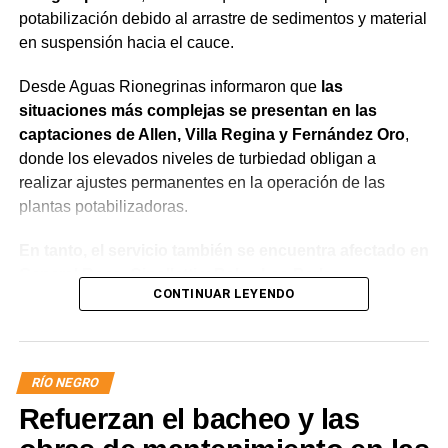
potabilización debido al arrastre de sedimentos y material
en suspensión hacia el cauce.
Desde Aguas Rionegrinas informaron que
las
situaciones más complejas se presentan en las
captaciones de Allen, Villa Regina y Fernández Oro
,
donde los elevados niveles de turbiedad obligan a
realizar ajustes permanentes en la operación de las
plantas potabilizadoras.
En tanto, el servicio también se encuentra afectado en
General Roca, Cipolletti y Balsa Las Perlas,
CONTINUAR LEYENDO
localidades donde podrían registrarse bajas de
presión o interrupciones temporales
mientras se
trabaja para sostener la producción de agua potable.
RÍO NEGRO
Por otra parte, en Gral. E. Godoy se registran valores de
Refuerzan el bacheo y las
turbiedad cercanos a 80 NTU, mientras que en
Chichinales rondan los 10 NTU. En ambos casos, las