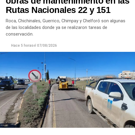
obras de mantenimiento en las
plantas continúan funcionando con monitoreo
Rutas Nacionales 22 y 151
permanente.
Roca, Chichinales, Guerrico, Chimpay y Chelforó son algunas
Los equipos técnicos de Aguas Rionegrinas mantienen
de las localidades donde ya se realizaron tareas de
un seguimiento constante de la evolución de la turbiedad
conservación.
para adecuar la producción de agua potable de acuerdo
Hace 5 horas
el
07/08/2026
con las condiciones que presenta el río.