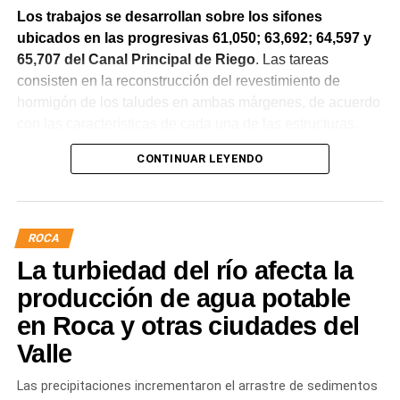
Los trabajos se desarrollan sobre los sifones
ubicados en las progresivas 61,050; 63,692; 64,597 y
65,707 del Canal Principal de Riego
. Las tareas
consisten en la reconstrucción del revestimiento de
hormigón de los taludes en ambas márgenes, de acuerdo
con las características de cada una de las estructuras.
CONTINUAR LEYENDO
La obra incluye la demolición de losas deterioradas, la
incorporación de suelo granular en los sectores que lo
requieren, la ejecución de un nuevo revestimiento de
hormigón reforzado con malla de acero y el sellado de
ROCA
juntas para mejorar la durabilidad de la infraestructura.
La turbiedad del río afecta la
Desde el DPA destacaron que esta intervención forma
producción de agua potable
parte del plan de mantenimiento y renovación de la
en Roca y otras ciudades del
infraestructura hídrica provincial, con el propósito de
Valle
optimizar la conducción del agua, preservar el Canal
Principal de Riego y brindar un servicio más eficiente y
Las precipitaciones incrementaron el arrastre de sedimentos
seguro para los productores del Alto Valle.