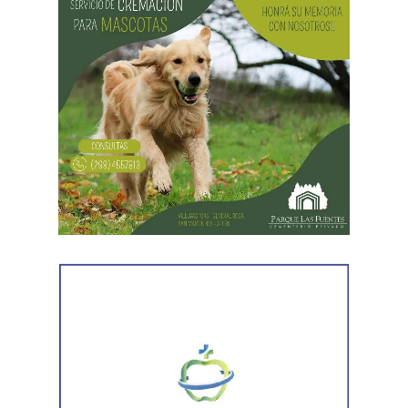
Desde Vialidad Nacional informaron que,
durante las
próximas semanas, el operativo de bacheo será
reforzado con dos nuevas cuadrillas de trabajo y dos
camiones bacheadores, lo que permitirá incrementar
el ritmo de ejecución y optimizar las tareas de
mantenimiento en distintos puntos del Alto Valle.
Por otra parte, el organismo avanza con el relevamiento
técnico que definirá los tramos de la Ruta Nacional N°
151 donde se aplicarán 5.000 toneladas de mezcla
asfáltica en caliente, una obra destinada a recuperar los
sectores más deteriorados y mejorar las condiciones de
transitabilidad.