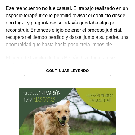
Ese reencuentro no fue casual. El trabajo realizado en un
espacio terapéutico le permitió revisar el conflicto desde
otro lugar y preguntarse si todavía quedaba algo por
reconstruir. Entonces eligió detener el proceso judicial,
recuperar el tiempo perdido y darse, junto a su padre, una
oportunidad que hasta hacía poco creía imposible.
El fuero de Familia de Luis Beltrán hizo lugar a ese
pedido, declaró concluido el proceso por desistimiento y
CONTINUAR LEYENDO
ordenó el archivo de las actuaciones. La jueza consideró
que se encontraban reunidos los requisitos previstos por
la legislación para poner fin al expediente.
El joven había promovido la acción para solicitar la
supresión de su apellido paterno. Durante la etapa inicial
del trámite se incorporó la documentación presentada, se
ordenó la publicación de edictos y se dispusieron
distintas medidas previas. En esa etapa la demanda