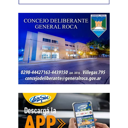
concretado, la jueza entendió que estaban cumplidos
todos los requisitos legales para admitir el desistimiento y
declarar extinguido el proceso.
«En virtud de ello entiendo que se encuentran
configurados los recaudos previstos en el artículo 278,
para que opere el desistimiento del proceso por voluntad
de la parte», explicó. Además, se estableció que las
actuaciones permanezcan archivadas en formato digital,
conforme a la normativa vigente del Poder Judicial de Río
Negro.