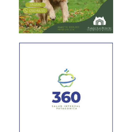
todavía no había sido notificada al progenitor.
Al comunicar su decisión de desistir, explicó que el
proceso terapéutico le permitió replantear el conflicto
desde otra perspectiva. Expresó que quería intentar
recuperar la relación con su padre, compensar el tiempo
perdido y brindarse mutuamente una oportunidad antes
de avanzar con una decisión definitiva sobre su identidad
registral.
En la sentencia,
la magistrada explicó que el
desistimiento es una forma de poner fin
anticipadamente a un proceso judicial cuando una de
las partes decide no continuar con la acción.
Agregó que el Código Procesal Civil y Comercial autoriza
esa posibilidad siempre que, si la demanda ya fue
trasladada, la otra parte haya sido notificada.
Como en este caso ese traslado aún no se había