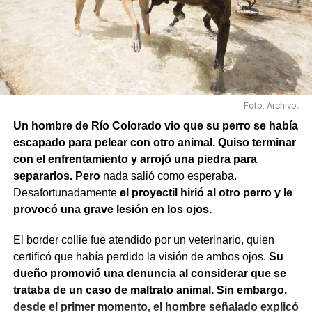
Avenida Roca; y Chula Vista, casi San Juan.
Foto: Archivo.
Un hombre de Río Colorado vio que su perro se había
escapado para pelear con otro animal. Quiso terminar
con el enfrentamiento y arrojó una piedra para
separarlos. Pero
nada salió como esperaba.
Desafortunadamente
el proyectil hirió al otro perro y le
provocó una grave lesión en los ojos.
El border collie fue atendido por un veterinario, quien
También se efectuaron trabajos en Los Fresnos y Vintter;
certificó que había perdido la visión de ambos ojos.
Su
Avenida Viterbori y Lago Mascardi; Avenida Roca y
dueño promovió una denuncia al considerar que se
Gadano; y Gadano al 846, donde se retiró una rejilla
trataba de un caso de maltrato animal. Sin embargo,
dañada y se colocó una valla preventiva para evitar
desde el primer momento, el hombre señalado explicó