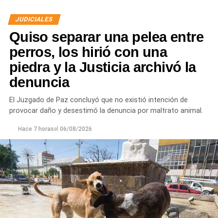
JUDICIALES
Quiso separar una pelea entre
perros, los hirió con una
piedra y la Justicia archivó la
denuncia
Desde Defensa Civil y Desarrollo Social se brindó
ayuda a vecinos de los barrios Fiske Menuco, Nuevo,
El Juzgado de Paz concluyó que no existió intención de
Noroeste, Quinta 25, Carlos Soria y Chacramonte,
provocar daño y desestimó la denuncia por maltrato animal.
donde se entregaron nylon, frazadas, colchones, leña
y alimentos.
Hace 7 horas
el
06/08/2026
En paralelo, las cuadrillas municipales realizaron la
limpieza de alcantarillas y sumideros en distintos
sectores de la ciudad, entre ellos Jujuy y Güemes;
Güemes entre Dr. Maradona y República del Líbano;
Carlos Gardel y Rochdale; Rochdale y Australia;
Rochdale y Jujuy; Yrigoyen y Mendoza; Yrigoyen y