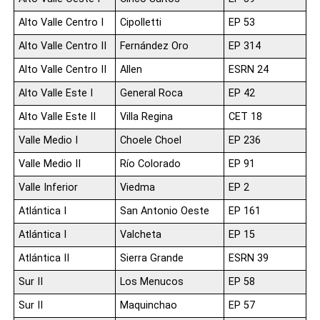
Alto Valle Centro I
Cipolletti
EP 53
Alto Valle Centro II
Fernández Oro
EP 314
Alto Valle Centro II
Allen
ESRN 24
Alto Valle Este I
General Roca
EP 42
Alto Valle Este II
Villa Regina
CET 18
Valle Medio I
Choele Choel
EP 236
Valle Medio II
Río Colorado
EP 91
Valle Inferior
Viedma
EP 2
Atlántica I
San Antonio Oeste
EP 161
Atlántica I
Valcheta
EP 15
Atlántica II
Sierra Grande
ESRN 39
Sur II
Los Menucos
EP 58
Sur II
Maquinchao
EP 57