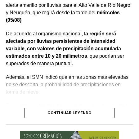
alerta amarillo por lluvias para el Alto Valle de Río Negro
y Neuquén, que regirá desde la tarde del
miércoles
(05/08)
.
De acuerdo al organismo nacional,
la región será
afectada por lluvias persistentes de intensidad
variable, con valores de precipitación acumulada
estimados entre 10 y 20 milímetros
, que podrían ser
superados de manera puntual.
Además, el SMN indicó que en las zonas más elevadas
no se descarta la probabilidad de precipitaciones en
forma de nieve.
En cuanto a la temperatura, se espera una máxima de tan
sólo 8°C, mientras que la mínima llegaría a los 0°C,
CONTINUAR LEYENDO
según la Autoridad Interjurisdiccional de las Cuencas
(AIC).