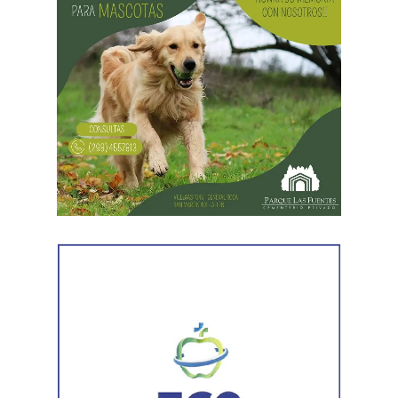
No obstante, se prevén mejoras desde el jueves (06/08),
donde el termómetro alcanzaría los 12°C durante el día y
-4°C en la noche. Podrían darse vientos regulares con
ráfagas de hasta 50 km/h.
Desde el viernes (07/08) se intensifican las ráfagas con
períodos inestables aislados. La máxima será de 12°C y
la mínima de -3°C.
Nubosidad variable el fin de semana con ingreso de aire
polar a partir del domingo (09/08), con mínimas que
llegarían a los -7°C.