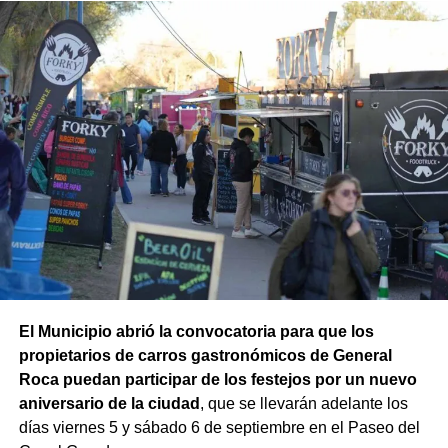
En la misma jornada, el equipo también rescató un
ejemplar de macá plateado, una especie característica de
la Patagonia. El ave fue trasladada para su evaluación y
permanece en rehabilitación, donde recibe los cuidados
necesarios hasta que esté en condiciones de ser liberada
nuevamente en su ambiente natural.
El subsecretario de Fauna Silvestre, Iván López, destacó
El Municipio abrió la convocatoria para que los
el trabajo realizado por los equipos: “Cada rescate refleja
propietarios de carros gastronómicos de General
el compromiso de nuestros equipos con la protección de
Roca puedan participar de los festejos por un nuevo
la fauna silvestre y con una convivencia responsable
aniversario de la ciudad
, que se llevarán adelante los
entre las personas y la naturaleza. Quiero destacar
días viernes 5 y sábado 6 de septiembre en el Paseo del