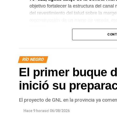
objetivo fortalecer la estructura del cana
del revestimiento del talud sobre la marge
reconstrucción de un tramo de vereda, me
sistema.
CONT
RÍO NEGRO
El primer buque 
inició su preparac
El proyecto de GNL en la provincia ya comen
Hace 9 horas
el
06/08/2026