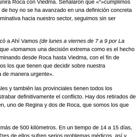
e unirá Roca con Viedma. Señalaron que «“»cumplimos
a de hoy no se ha avanzado en una definición concreta
iminativa hacia nuestro sector, seguimos sin ser
licó a Ahí Vamos
(de lunes a viernes de 7 a 9 por La
que «tomamos una decisión extrema como es el hecho
 caminando desde Roca hasta Viedma, con el fin de
llos los que tienen que decidir sobre nuestra
va de manera urgente».
es y también las provinciales tienen todos los
rabar definitivamente el conflicto. Hay dos retirados de
en, uno de Regina y dos de Roca, que somos los que
 más de 500 kilómetros. En un tiempo de 14 a 15 días,
Tres de ellos sufren serios problemas médicos, así y