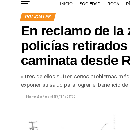
INICIO
SOCIEDAD
ROCA
R
POLICIALES
En reclamo de la 
policías retirados
caminata desde 
«Tres de ellos sufren serios problemas médic
exponer su salud para lograr el beneficio de 
Hace 4 años
el
07/11/2022