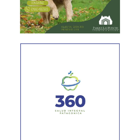
acompañamiento institucional para presentar el potencial
el Estado», indicó Aguiar, al tiempo que agregó que «no
de Río Negro.
se puede garantizar la eficacia del Estado con
trabajadores precarizados».
«También tenemos que resaltar como fruto de la lucha
que los salarios se actualicen por IPC y además se hayan
comenzado a pagar el primero de cada mes. Eso es muy
importante para dotar de previsión a toda la familia
estatal», apuntó Aguiar.
El Secretario General de ATE Nacional destacó que «se
han verificado afiliaciones masivas. Cientos de
trabajadores de todos los ministerios y organismos
públicos provinciales se están afiliando. Esa confianza
que están depositando en el sindicato es fundamental
para fortalecer la pelea y avanzar por más y mejores
derechos».
El acuerdo que había sido pactado en la ciudad de