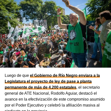
Las gestiones ante el BID comprenden un crédito de
85 millones de dólares destinado a ampliar la
producción, incorporar nuevas áreas bajo riego
y
fortalecer la capacidad de la provincia para enfrentar los
efectos del cambio climático;
y otro de 60 millones de
dólares para equipamiento y modernización de los
hospitales
.
El gobernador está acompañado por el ministro de
Desarrollo Económico y Productivo, Carlos Banacloy; el
ministro de Salud, Demetrio Thalasselis; el ministro de
Hacienda, Gabriel Sánchez y el director ejecutivo de la
Unidad Provincial de Coordinación y Ejecución del
Luego de que
el Gobierno de Río Negro enviara a la
Financiamiento Externo (UPCEFE), Martín Camiña.
Legislatura el proyecto de ley de pase a planta
permanente de más de 4.200 estatales
, el secretario
general de ATE Nacional, Rodolfo Aguiar, destacó el
avance en la efectivización de este compromiso asumido
por el Poder Ejecutivo y celebró la afiliación masiva al