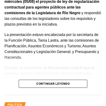
miércoles (05/08) el proyecto de ley de regularización
contractual para agentes públicos ante las
comisiones de la Legislatura de Río Negro
y respondió
las consultas de los legisladores sobre los requisitos y
plazos previstos en la iniciativa.
La presentación estuvo encabezada por la secretaria de
la Función Pública, Tania Lastra, ante las comisiones de
Planificación, Asuntos Económicos y Turismo; Asuntos
Constitucionales y Legislación General; y Presupuesto y
Hacienda.
Durante su exposición,
la funcionaria explicó que el
proceso tendrá como fecha de corte el miércoles
(31/12/2025) y detalló que, para acceder a la
CONTINUAR LEYENDO
estabilidad, los agentes deberán aprobar el examen
de idoneidad a través del Instituto Provincial de la
Administración Pública (IPAP), no registrar sanciones
superiores a 10 días de suspensión ante la Junta de
POLÍTICA