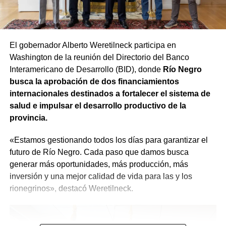
encuentren en condiciones de acceder a la estabilidad,
sino que también busca garantizar que el procedimiento
se desarrolle con responsabilidad. «Tenemos que dar
cuenta a todos los rionegrinos de que el trabajo va a ser
El gobernador Alberto Weretilneck participa en
hecho con absoluta responsabilidad y con la visión de
Washington de la reunión del Directorio del Banco
que quienes estén trabajando en el Estado sean los
Interamericano de Desarrollo (BID), donde
Río Negro
mejores», expresó.
busca la aprobación de dos financiamientos
internacionales destinados a fortalecer el sistema de
salud e impulsar el desarrollo productivo de la
provincia.
«Estamos gestionando todos los días para garantizar el
futuro de Río Negro. Cada paso que damos busca
generar más oportunidades, más producción, más
inversión y una mejor calidad de vida para las y los
rionegrinos», destacó Weretilneck.