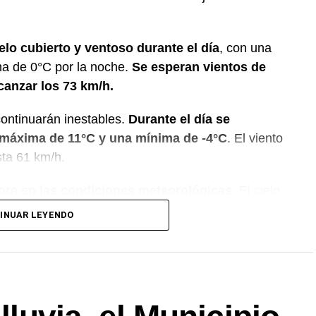
elo cubierto y ventoso durante el día
, con una
a de 0°C por la noche.
Se esperan vientos de
canzar los 73 km/h.
continuarán inestables.
Durante el día se
 máxima de 11°C y una mínima de -4°C
. El viento
sta 61 km/h.
ora en las condiciones meteorológicas
. El cielo
día y despejado por la noche. La temperatura
INUAR LEYENDO
mínima de -3°C.
on cielo cubierto y temperaturas entre 6°C y 1°C.
ca cielo mayormente cubierto durante el día y
 una máxima de 11°C y una mínima de 2°C.