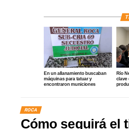
T
En un allanamiento buscaban
Río N
máquinas para tatuar y
clave 
encontraron municiones
produ
ROCA
Cómo seguirá el 