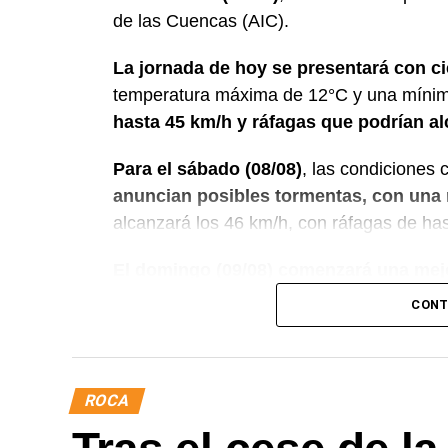
de las Cuencas (AIC).
La jornada de hoy se presentará con ci
temperatura máxima de 12°C y una mínim
hasta 45 km/h y ráfagas que podrían al
Para el sábado (08/08)
, las condiciones 
anuncian posibles tormentas, con una
alcanzará los 46 km/h, con ráfagas de ha
El domingo (09/08) comenzará una mej
estará mayormente despejado durante el 
CONT
oscilará entre una máxima de 7°C y una 
El lunes (10/08) regresará la nubosidad, c
ROCA
Para el martes (11/08), el pronóstico indi
mayormente despejado por la noche, con