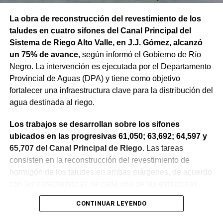
La obra de reconstrucción del revestimiento de los
taludes en cuatro sifones del Canal Principal del
Sistema de Riego Alto Valle, en J.J. Gómez, alcanzó
un 75% de avance
, según informó el Gobierno de Río
Negro. La intervención es ejecutada por el Departamento
Provincial de Aguas (DPA) y tiene como objetivo
fortalecer una infraestructura clave para la distribución del
agua destinada al riego.
Los trabajos se desarrollan sobre los sifones
ubicados en las progresivas 61,050; 63,692; 64,597 y
65,707 del Canal Principal de Riego
. Las tareas
consisten en la reconstrucción del revestimiento de
hormigón de los taludes en ambas márgenes, de acuerdo
con las características de cada una de las estructuras.
CONTINUAR LEYENDO
La obra incluye la demolición de losas deterioradas, la
incorporación de suelo granular en los sectores que lo