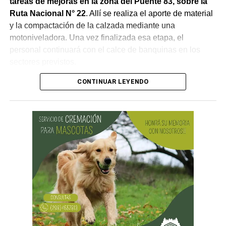
tareas de mejoras en la zona del Puente 83, sobre la
Ruta Nacional N° 22
. Allí se realiza el aporte de material
y la compactación de la calzada mediante una
motoniveladora. Una vez finalizada esa etapa, el
personal continuará con el calce de banquinas en los
sectores previstos.
CONTINUAR LEYENDO
Desde Vialidad Nacional informaron que,
durante las
próximas semanas, el operativo de bacheo será
reforzado con dos nuevas cuadrillas de trabajo y dos
camiones bacheadores, lo que permitirá incrementar