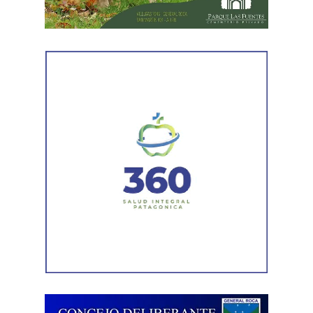
el ritmo de ejecución y optimizar las tareas de
mantenimiento en distintos puntos del Alto Valle.
Por otra parte, el organismo avanza con el relevamiento
técnico que definirá los tramos de la Ruta Nacional N°
151 donde se aplicarán 5.000 toneladas de mezcla
asfáltica en caliente, una obra destinada a recuperar los
sectores más deteriorados y mejorar las condiciones de
transitabilidad.