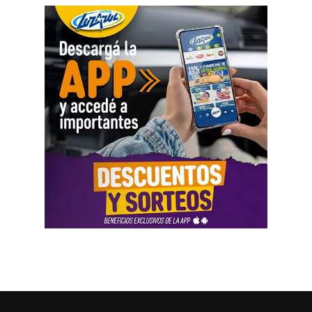
Como parte de la agenda oficial, la comitiva provincial
mantiene reuniones con organismos internacionales y
agencias de Estados Unidos para fortalecer vínculos que
permitan impulsar inversiones y acceder a nuevas
herramientas de financiamiento para el crecimiento de
Río Negro.
La agenda de trabajo comenzó con un encuentro en la
Embajada Argentina en Estados Unidos, donde la
comitiva se reunió con el equipo de consejeros que
acompaña la organización de las reuniones previstas con
organismos internacionales y entidades financieras. El
espacio permitió coordinar el trabajo y fortalecer el
acompañamiento institucional para presentar el potencial
de Río Negro.