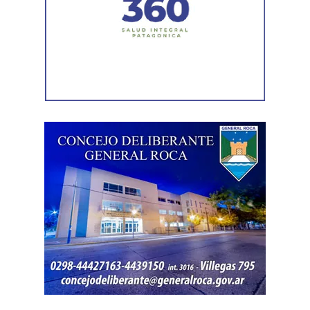
efectos del cambio climático;
y otro de 60 millones de
dólares para equipamiento y modernización de los
hospitales
.
El gobernador está acompañado por el ministro de
Desarrollo Económico y Productivo, Carlos Banacloy; el
ministro de Salud, Demetrio Thalasselis; el ministro de
Hacienda, Gabriel Sánchez y el director ejecutivo de la
Unidad Provincial de Coordinación y Ejecución del
Financiamiento Externo (UPCEFE), Martín Camiña.