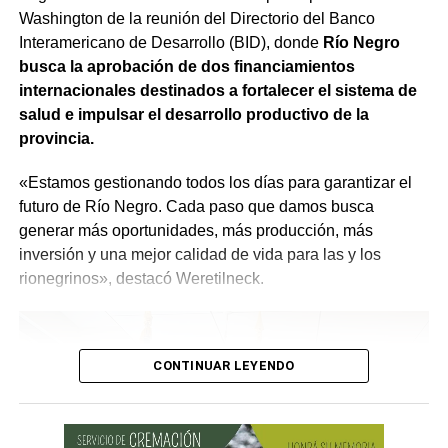
hecho con absoluta responsabilidad y con la visión de
Washington de la reunión del Directorio del Banco
forestales. El SPLIF sumará 4 camiones cisterna y 30
que quienes estén trabajando en el Estado sean los
Interamericano de Desarrollo (BID), donde
Río Negro
reservorios transportables que permitirán almacenar
mejores», expresó.
busca la aprobación de dos financiamientos
900.000 litros de agua, 3 minicargadoras, 1 tractor, 23
internacionales destinados a fortalecer el sistema de
motobombas, 3 cuatriciclos y 1 UTV, entre otro
salud e impulsar el desarrollo productivo de la
equipamiento.
provincia.
Se agregarán 13 cámaras domo, 7 estaciones
«Estamos gestionando todos los días para garantizar el
meteorológicas, sistemas de comunicación y tecnología
futuro de Río Negro. Cada paso que damos busca
para mejorar la detección temprana y reducir los tiempos
generar más oportunidades, más producción, más
de respuesta frente al fuego.
inversión y una mejor calidad de vida para las y los
rionegrinos», destacó Weretilneck.
CONTINUAR LEYENDO