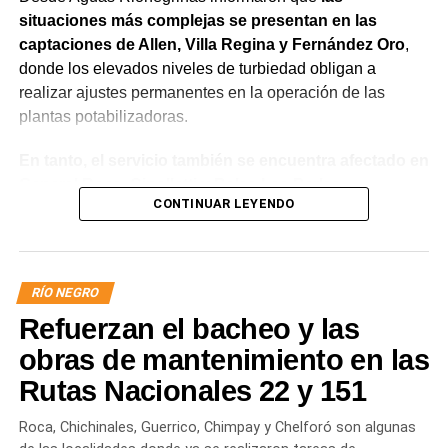
situaciones más complejas se presentan en las
captaciones de Allen, Villa Regina y Fernández Oro
,
donde los elevados niveles de turbiedad obligan a
realizar ajustes permanentes en la operación de las
plantas potabilizadoras.
En tanto, el servicio también se encuentra afectado en
General Roca, Cipolletti y Balsa Las Perlas,
CONTINUAR LEYENDO
localidades donde podrían registrarse bajas de
presión o interrupciones temporales
mientras se
trabaja para sostener la producción de agua potable.
RÍO NEGRO
Por otra parte, en Gral. E. Godoy se registran valores de
Refuerzan el bacheo y las
turbiedad cercanos a 80 NTU, mientras que en
Chichinales rondan los 10 NTU. En ambos casos, las
obras de mantenimiento en las
plantas continúan funcionando con monitoreo
Rutas Nacionales 22 y 151
permanente.
Roca, Chichinales, Guerrico, Chimpay y Chelforó son algunas
Los equipos técnicos de Aguas Rionegrinas mantienen