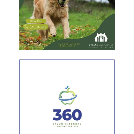
Desde Vialidad Nacional informaron que,
durante las
próximas semanas, el operativo de bacheo será
reforzado con dos nuevas cuadrillas de trabajo y dos
camiones bacheadores, lo que permitirá incrementar
el ritmo de ejecución y optimizar las tareas de
mantenimiento en distintos puntos del Alto Valle.
Por otra parte, el organismo avanza con el relevamiento
técnico que definirá los tramos de la Ruta Nacional N°
151 donde se aplicarán 5.000 toneladas de mezcla
asfáltica en caliente, una obra destinada a recuperar los
sectores más deteriorados y mejorar las condiciones de
transitabilidad.