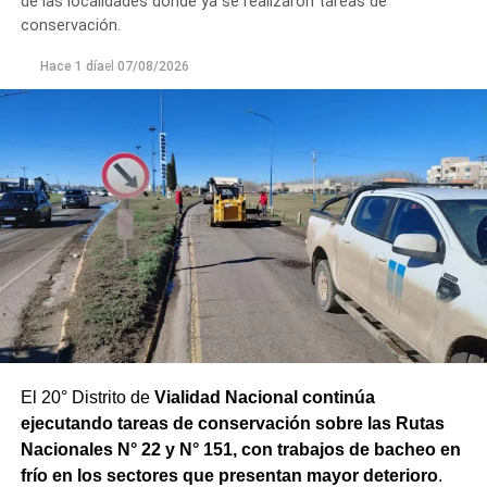
de las localidades donde ya se realizaron tareas de
un seguimiento constante de la evolución de la turbiedad
conservación.
para adecuar la producción de agua potable de acuerdo
Hace 1 día
el
07/08/2026
con las condiciones que presenta el río.
El 20° Distrito de
Vialidad Nacional continúa
ejecutando tareas de conservación sobre las Rutas
Nacionales N° 22 y N° 151, con trabajos de bacheo en
frío en los sectores que presentan mayor deterioro
.