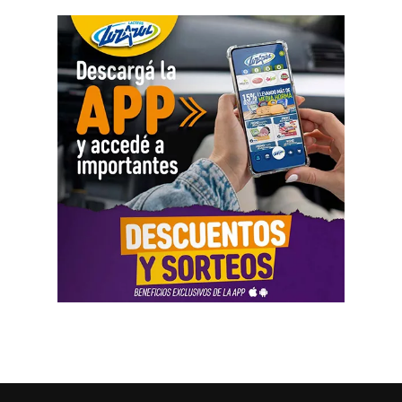
Como parte de la agenda oficial, la comitiva provincial
mantiene reuniones con organismos internacionales y
agencias de Estados Unidos para fortalecer vínculos que
permitan impulsar inversiones y acceder a nuevas
herramientas de financiamiento para el crecimiento de
Río Negro.
La agenda de trabajo comenzó con un encuentro en la
Embajada Argentina en Estados Unidos, donde la
comitiva se reunió con el equipo de consejeros que
acompaña la organización de las reuniones previstas con
organismos internacionales y entidades financieras. El
espacio permitió coordinar el trabajo y fortalecer el
acompañamiento institucional para presentar el potencial
de Río Negro.