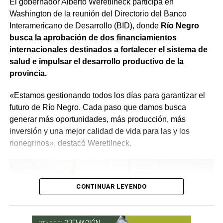
El gobernador Alberto Weretilneck participa en
Además, se refuerza la preparación ante incendios
hecho con absoluta responsabilidad y con la visión de
Washington de la reunión del Directorio del Banco
forestales. El SPLIF sumará 4 camiones cisterna y 30
que quienes estén trabajando en el Estado sean los
Interamericano de Desarrollo (BID), donde
Río Negro
reservorios transportables que permitirán almacenar
mejores», expresó.
busca la aprobación de dos financiamientos
900.000 litros de agua, 3 minicargadoras, 1 tractor, 23
internacionales destinados a fortalecer el sistema de
motobombas, 3 cuatriciclos y 1 UTV, entre otro
salud e impulsar el desarrollo productivo de la
equipamiento.
provincia.
Se agregarán 13 cámaras domo, 7 estaciones
«Estamos gestionando todos los días para garantizar el
meteorológicas, sistemas de comunicación y tecnología
futuro de Río Negro. Cada paso que damos busca
para mejorar la detección temprana y reducir los tiempos
generar más oportunidades, más producción, más
de respuesta frente al fuego.
inversión y una mejor calidad de vida para las y los
rionegrinos», destacó Weretilneck.
CONTINUAR LEYENDO