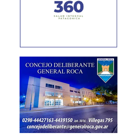
efectos del cambio climático;
y otro de 60 millones de
dólares para equipamiento y modernización de los
hospitales
.
El gobernador está acompañado por el ministro de
Desarrollo Económico y Productivo, Carlos Banacloy; el
ministro de Salud, Demetrio Thalasselis; el ministro de
Hacienda, Gabriel Sánchez y el director ejecutivo de la
Unidad Provincial de Coordinación y Ejecución del
Financiamiento Externo (UPCEFE), Martín Camiña.