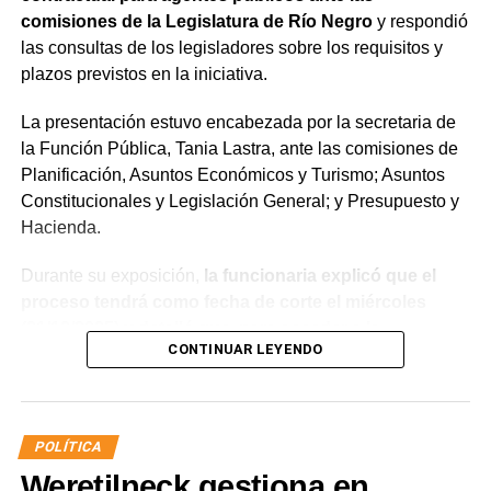
comisiones de la Legislatura de Río Negro
y respondió
las consultas de los legisladores sobre los requisitos y
plazos previstos en la iniciativa.
La presentación estuvo encabezada por la secretaria de
la Función Pública, Tania Lastra, ante las comisiones de
Planificación, Asuntos Económicos y Turismo; Asuntos
Constitucionales y Legislación General; y Presupuesto y
Hacienda.
Durante su exposición,
la funcionaria explicó que el
proceso tendrá como fecha de corte el miércoles
(31/12/2025) y detalló que, para acceder a la
CONTINUAR LEYENDO
estabilidad, los agentes deberán aprobar el examen
de idoneidad a través del Instituto Provincial de la
Administración Pública (IPAP), no registrar sanciones
superiores a 10 días de suspensión ante la Junta de
POLÍTICA
Disciplina, contar con un informe favorable y acreditar
Weretilneck gestiona en
aptitud psicofísica mediante la Junta Médica