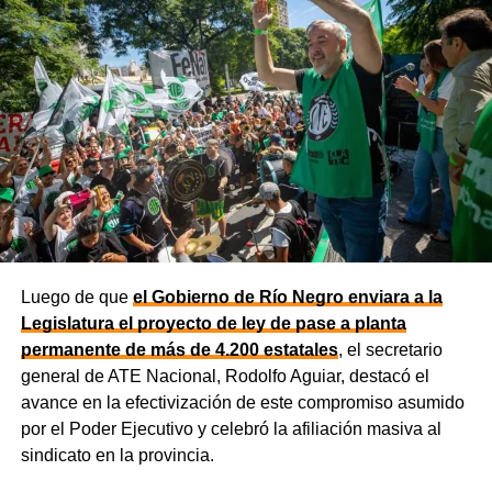
producción, incorporar nuevas áreas bajo riego
y
fortalecer la capacidad de la provincia para enfrentar los
efectos del cambio climático;
y otro de 60 millones de
dólares para equipamiento y modernización de los
hospitales
.
El gobernador está acompañado por el ministro de
Desarrollo Económico y Productivo, Carlos Banacloy; el
ministro de Salud, Demetrio Thalasselis; el ministro de
Hacienda, Gabriel Sánchez y el director ejecutivo de la
Unidad Provincial de Coordinación y Ejecución del
Luego de que
el Gobierno de Río Negro enviara a la
Financiamiento Externo (UPCEFE), Martín Camiña.
Legislatura el proyecto de ley de pase a planta
permanente de más de 4.200 estatales
, el secretario
general de ATE Nacional, Rodolfo Aguiar, destacó el
avance en la efectivización de este compromiso asumido
por el Poder Ejecutivo y celebró la afiliación masiva al
sindicato en la provincia.